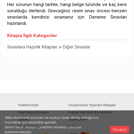
Her sorunun hangi tarihte, hangi belge türünde ve kaç kere
sorulduğu derlendi. Gireceğiniz resmi sınav öncesi benzeri
sınavlarda kendinizi sınamanız için Deneme Sınavları
hazırlandı.
Kitapla
İlgili Kategoriler
Sınavlara Hazırlık Kitapları
>
Diğer Sınavlar
Hakkımızda
Uluslararası Yayınevi Belgesi
Kaynakça Dosyası
Kişisel Verilerin Korunması
Web sitemizde sunulan ve açıkça talep etmiş olduğunuz
Üyelik
Siparişlerim
hizmetler için kesinlikle gerekli,
İade Politikası
İletişim
birinci taraf oturum çerezleri ve kalıcı çerezler
Okudum
kullanılmaktadır.