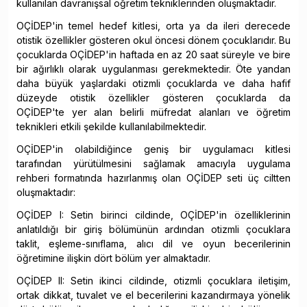
kullanılan davranışsal öğretim tekniklerinden oluşmaktadır.
OÇİDEP'in temel hedef kitlesi, orta ya da ileri derecede
otistik özellikler gösteren okul öncesi dönem çocuklarıdır. Bu
çocuklarda OÇİDEP'in haftada en az 20 saat süreyle ve bire
bir ağırlıklı olarak uygulanması gerekmektedir. Öte yandan
daha büyük yaşlardaki otizmli çocuklarda ve daha hafif
düzeyde otistik özellikler gösteren çocuklarda da
OÇİDEP'te yer alan belirli müfredat alanları ve öğretim
teknikleri etkili şekilde kullanılabilmektedir.
OÇİDEP'in olabildiğince geniş bir uygulamacı kitlesi
tarafından yürütülmesini sağlamak amacıyla uygulama
rehberi formatında hazırlanmış olan OÇİDEP seti üç ciltten
oluşmaktadır:
OÇİDEP I: Setin birinci cildinde, OÇİDEP'in özelliklerinin
anlatıldığı bir giriş bölümünün ardından otizmli çocuklara
taklit, eşleme-sınıflama, alıcı dil ve oyun becerilerinin
öğretimine ilişkin dört bölüm yer almaktadır.
OÇİDEP II: Setin ikinci cildinde, otizmli çocuklara iletişim,
ortak dikkat, tuvalet ve el becerilerini kazandırmaya yönelik