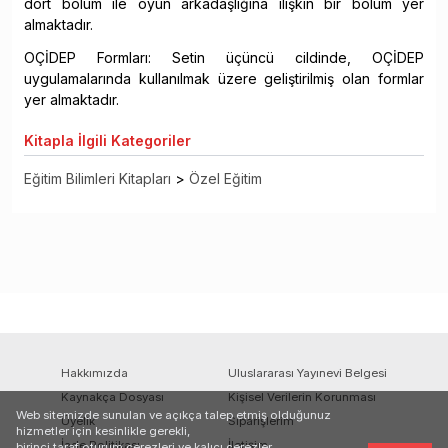
dört bölüm ile oyun arkadaşlığına ilişkin bir bölüm yer
almaktadır.
OÇİDEP Formları: Setin üçüncü cildinde, OÇİDEP
uygulamalarında kullanılmak üzere geliştirilmiş olan formlar
yer almaktadır.
Kitapla
İlgili Kategoriler
Eğitim Bilimleri Kitapları
>
Özel Eğitim
Hakkımızda
Uluslararası Yayınevi Belgesi
Kaynakça Dosyası
Kişisel Verilerin Korunması
Web sitemizde sunulan ve açıkça talep etmiş olduğunuz
Üyelik
Siparişlerim
hizmetler için kesinlikle gerekli,
İade Politikası
İletişim
birinci taraf oturum çerezleri ve kalıcı çerezler