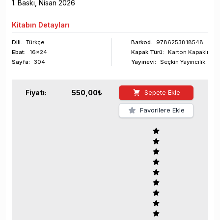
1
. Baskı,
Nisan
2026
Kitabın
Detayları
Dili:
Türkçe
Barkod
:
9786253818548
Ebat:
16x24
Kapak Türü:
Karton Kapaklı
Sayfa
:
304
Yayınevi:
Seçkin Yayıncılık
Fiyatı:
550,00
₺
Sepete Ekle
Favorilere Ekle