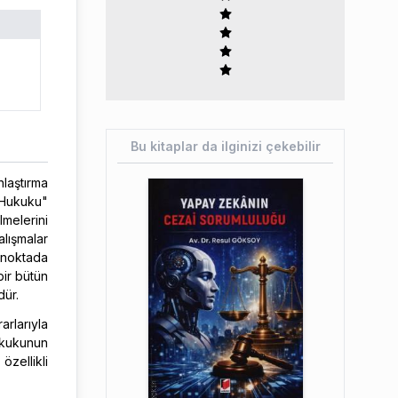
Bu kitaplar da ilginizi çekebilir
nlaştırma
 Hukuku"
lmelerini
lışmalar
n noktada
ir bütün
dür.
rlarıyla
ukukunun
ellikli