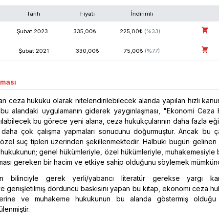
Tarih
Fiyatı
İndirimli
Şubat
2023
335,00
₺
225,00
₺
(%
33
)
Şubat
2021
330,00
₺
75,00
₺
(%
77
)
aması
yan ceza hukuku olarak nitelendirilebilecek alanda yapılan hızlı kanu
ve bu alandaki uygulamanın giderek yaygınlaşması, "Ekonomi Ceza
rılabilecek bu görece yeni alana, ceza hukukçularının daha fazla eği
daha çok çalışma yapmaları sonucunu doğurmuştur. Ancak bu ça
ak özel suç tipleri üzerinden şekillenmektedir. Halbuki bugün geline
hukukunun; genel hükümleriyle, özel hükümleriyle, muhakemesiyle b
nması gereken bir hacim ve etkiye sahip olduğunu söylemek mümkün
 bilinciyle gerek yerli/yabancı literatür gerekse yargı kara
e genişletilmiş dördüncü baskısını yapan bu kitap, ekonomi ceza h
erine ve muhakeme hukukunun bu alanda göstermiş olduğu öz
lenmiştir.