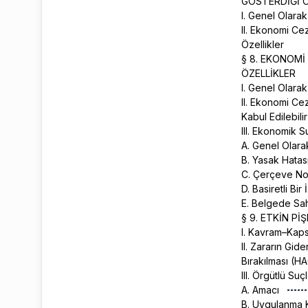
GÖSTERDİĞİ 
I. Genel Olara
II. Ekonomi C
Özellikler
§ 8. EKONOM
ÖZELLİKLER
I. Genel Olara
II. Ekonomi Ce
Kabul Edilebili
III. Ekonomik 
A. Genel Olar
B. Yasak Hatas
C. Çerçeve N
D. Basiretli B
E. Belgede Sah
§ 9. ETKİN Pİ
I. Kavram–Ka
II. Zararın Gid
Bırakılması (H
III. Örgütlü Su
A. Amacı
B. Uygulanma K