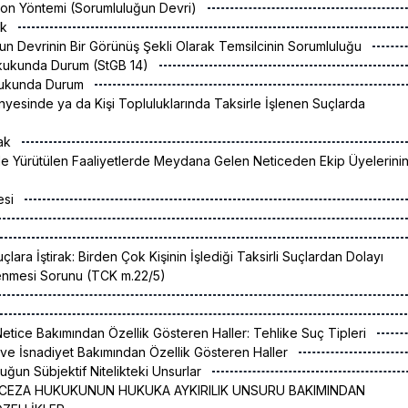
on Yöntemi (Sorumluluğun Devri)
ak
un Devrinin Bir Görünüş Şekli Olarak Temsilcinin Sorumluluğu
kukunda Durum (StGB 14)
kukunda Durum
ünyesinde ya da Kişi Topluluklarında Taksirle İşlenen Suçlarda
rak
de Yürütülen Faaliyetlerde Meydana Gelen Neticeden Ekip Üyelerini
esi
uçlara İştirak: Birden Çok Kişinin İşlediği Taksirli Suçlardan Dolayı
lenmesi Sorunu (TCK m.22/5)
Netice Bakımından Özellik Gösteren Haller: Tehlike Suç Tipleri
 ve İsnadiyet Bakımından Özellik Gösteren Haller
luğun Sübjektif Nitelikteki Unsurlar
 CEZA HUKUKUNUN HUKUKA AYKIRILIK UNSURU BAKIMINDAN