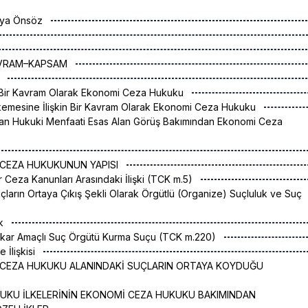
ıya Önsöz
KAVRAM–KAPSAM
k
k Bir Kavram Olarak Ekonomi Ceza Hukuku
emesine İlişkin Bir Kavram Olarak Ekonomi Ceza Hukuku
nan Hukuki Menfaati Esas Alan Görüş Bakımından Ekonomi Ceza
 CEZA HUKUKUNUN YAPISI
r Ceza Kanunları Arasındaki İlişki (TCK m.5)
uçların Ortaya Çıkış Şekli Olarak Örgütlü (Organize) Suçluluk ve Suç
ak
ıkar Amaçlı Suç Örgütü Kurma Suçu (TCK m.220)
le İlişkisi
İ CEZA HUKUKU ALANINDAKİ SUÇLARIN ORTAYA KOYDUĞU
KUKU İLKELERİNİN EKONOMİ CEZA HUKUKU BAKIMINDAN