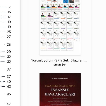
7
15
17
19
19
25
27
28
29
32
Yorumluyorum (37'li Set) (Haziran 2026)
32
Ersan Şen
37
37
40
43
45
47