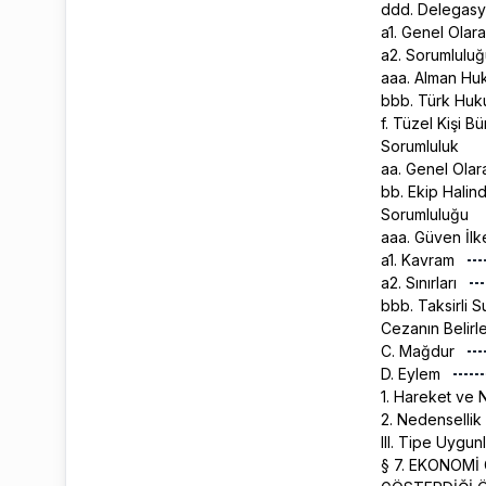
ddd. Delegasy
a1. Genel Olar
a2. Sorumluluğ
aaa. Alman Hu
bbb. Türk Hu
f. Tüzel Kişi B
Sorumluluk
aa. Genel Ola
bb. Ekip Halin
Sorumluluğu
aaa. Güven İlk
a1. Kavram
a2. Sınırları
bbb. Taksirli S
Cezanın Belir
C. Mağdur
D. Eylem
1. Hareket ve 
2. Nedensellik
III. Tipe Uygun
§ 7. EKONOMİ