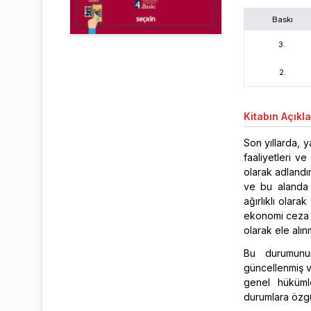
Baskı
3
.
2
.
Kitabın
Açıkl
Son yıllarda, 
faaliyetleri 
olarak adlandı
ve bu alanda 
ağırlıklı olar
ekonomi ceza 
olarak ele alı
Bu durumunun
güncellenmiş v
genel hüküml
durumlara özgü