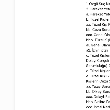
1. Özgü Suç Nit
2. Hareket Ye
a. Hareket Ye
b. Tüzel Kişil
aa. Tüzel Kişi
bb. Ceza Soru
aaa. Genel Ol
bbb. Tüzel Kiş
a1. Genel Olar
a2. İznin İptali
c. Tüzel Kişil
Dolayı Gerçek K
Sorumluluğu) 
d. Tüzel Kişil
e. Tüzel Kişi 
Kişilerin Ceza
aa. Yatay Sor
bb. Dikey Sor
aaa. Dolaylı F
bbb. Birlikte F
ccc. İhmal Nede