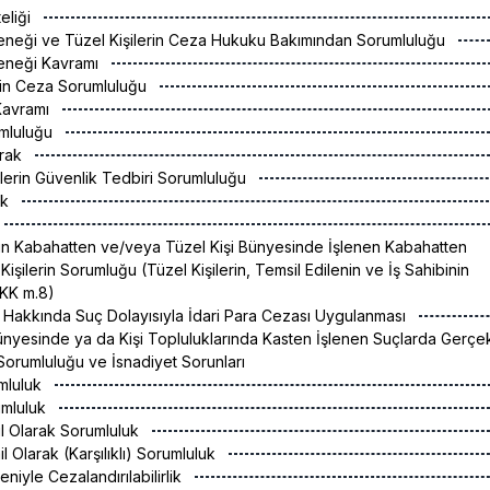
eliği
teneği ve Tüzel Kişilerin Ceza Hukuku Bakımından Sorumluluğu
teneği Kavramı
erin Ceza Sorumluluğu
 Kavramı
mluluğu
arak
ilerin Güvenlik Tedbiri Sorumluluğu
ak
erin Kabahatten ve/veya Tüzel Kişi Bünyesinde İşlenen Kabahatten
işilerin Sorumluğu (Tüzel Kişilerin, Temsil Edilenin ve İş Sahibinin
(KK m.8)
er Hakkında Suç Dolayısıyla İdari Para Cezası Uygulanması
Bünyesinde ya da Kişi Topluluklarında Kasten İşlenen Suçlarda Gerçe
 Sorumluluğu ve İsnadiyet Sorunları
umluluk
umluluk
ail Olarak Sorumluluk
ail Olarak (Karşılıklı) Sorumluluk
niyle Cezalandırılabilirlik