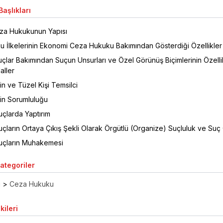
aşlıkları
za Hukukunun Yapısı
 İlkelerinin Ekonomi Ceza Hukuku Bakımından Gösterdiği Özellikler
çlar Bakımından Suçun Unsurları ve Özel Görünüş Biçimlerinin Özelli
aller
rin ve Tüzel Kişi Temsilci
nin Sorumluluğu
çlarda Yaptırım
çların Ortaya Çıkış Şekli Olarak Örgütlü (Organize) Suçluluk ve Suç
uçların Muhakemesi
Kategoriler
ı
>
Ceza Hukuku
kileri