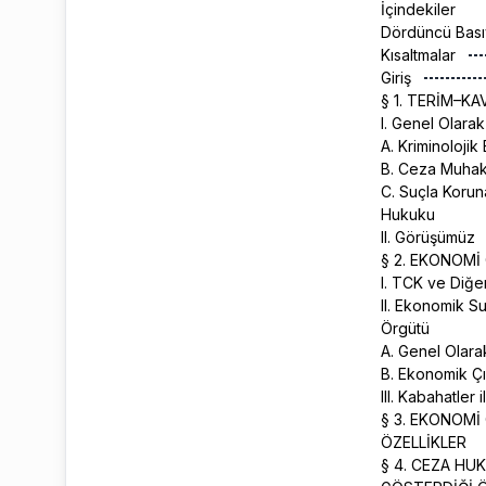
İçindekiler
Dördüncü Bas
Kısaltmalar
Giriş
§ 1. TERİM–
I. Genel Olara
A. Kriminoloji
B. Ceza Muhak
C. Suçla Koru
Hukuku
II. Görüşümüz
§ 2. EKONOMİ
I. TCK ve Diğe
II. Ekonomik S
Örgütü
A. Genel Olar
B. Ekonomik Ç
III. Kabahatler i
§ 3. EKONOM
ÖZELLİKLER
§ 4. CEZA HU