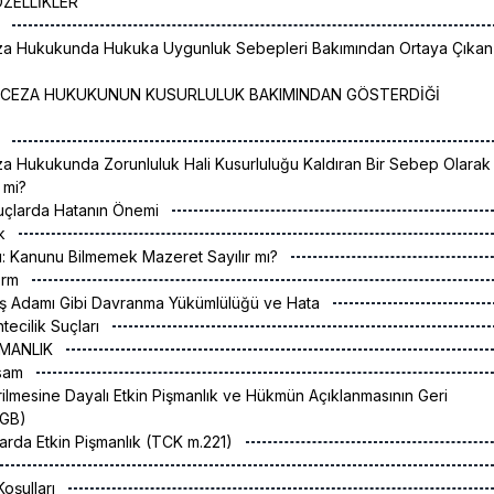
ÖZELLİKLER
k
eza Hukukunda Hukuka Uygunluk Sebepleri Bakımından Ortaya Çıkan
İ CEZA HUKUKUNUN KUSURLULUK BAKIMINDAN GÖSTERDİĞİ
k
za Hukukunda Zorunluluk Hali Kusurluluğu Kaldıran Bir Sebep Olarak
r mi?
Suçlarda Hatanın Önemi
ak
ı: Kanunu Bilmemek Mazeret Sayılır mı?
orm
ir İş Adamı Gibi Davranma Yükümlülüğü ve Hata
tecilik Suçları
ŞMANLIK
psam
erilmesine Dayalı Etkin Pişmanlık ve Hükmün Açıklanmasının Geri
AGB)
çlarda Etkin Pişmanlık (TCK m.221)
oşulları