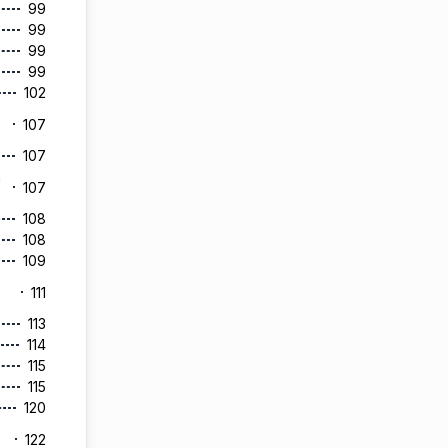
99
99
99
99
102
107
107
n
107
108
108
109
111
113
114
115
115
120
122