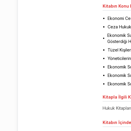
Kitabın
Konu B
Ekonomi Ce
Ceza Hukuku
Ekonomik Su
Gösterdiği H
Tüzel Kişile
Yöneticileri
Ekonomik Su
Ekonomik Su
Ekonomik S
Kitapla
İlgili 
Hukuk Kitaplar
Kitabın
İçinde