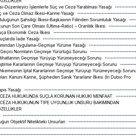
ÖZELLİKLER
kesi–Düzenleyici İşlemlerle Suç ve Ceza Yaratılması Yasağı
uç ve Ceza Olmaz İlkesi–Karine Yasağı
luluğunun Şahsiliği İlkesi–Başkasının Fiilinden Sorumluluk Yasağı
unun Son Çare Olması (Ultima–Ratio) – Oranlılık İlkesi
uça Ekonomik Ceza İlkesi
Suçlarda İade Yasağı
kımından Uygulama–Geçmişe Yürüme Yasağı
a Geçici Normların Geçmişe Yürürlüğü Sorunu
tihatlarının Geçmişe Yürüyüp Yürümeyeceği Sorunu
rleştirme Kararlarının Geçmişe Yürüyüp Yürümeyeceği Sorunu
hkemesinin İptal Kararlarının Geçmişe Yürüyüp Yürümeyeceği Sorun
unları: Kanuni Karine, Şüpheden Sanık Yararlanır İlkesi (İn Dubio Pro
Hapis Yasağı
İ CEZA HUKUKUNDA SUÇLA KORUNAN HUKUKİ MENFAAT
İ CEZA HUKUKUNUN TİPE UYGUNLUK UNSURU BAKIMINDAN
ÖZELLİKLER
k
uğun Objektif Nitelikteki Unsurları