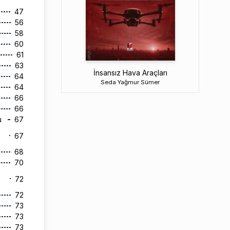
47
56
58
60
61
63
İnsansız Hava Araçları
64
Seda Yağmur Sümer
64
66
66
u
67
67
68
70
72
72
73
73
73