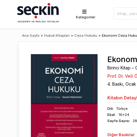
Kategoriler
Ana Sayfa
>
Hukuk Kitapları
>
Ceza Hukuku
>
Ekonomi Ceza Huku
Ekonom
Birinci Kitap 
Prof. Dr. Veli
4
. Baskı,
Ocak
Kitabın
Detayl
Dili:
Türkçe
Ebat:
16x24
Sayfa
Sayısı
:
2
Diğer Baskılar