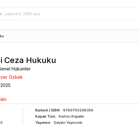
ku
i Ceza Hukuku
– Genel Hükümler
 Özer Özbek
2025
arı
Barkod
/ ISBN
:
9789750298356
Kapak Türü:
Karton Kapaklı
80
Yayınevi:
Seçkin Yayıncılık