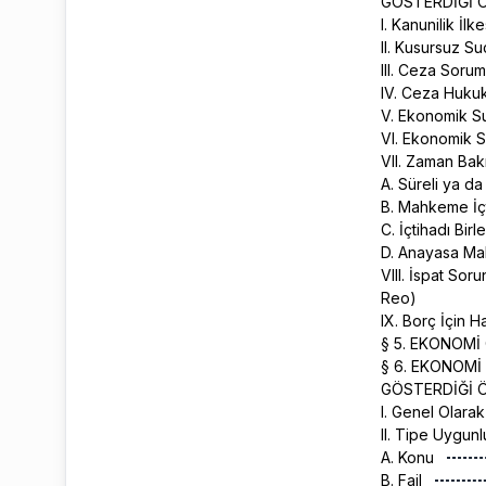
GÖSTERDİĞİ 
I. Kanunilik İl
II. Kusursuz S
III. Ceza Sorum
IV. Ceza Hukuk
V. Ekonomik S
VI. Ekonomik 
VII. Zaman Ba
A. Süreli ya d
B. Mahkeme İç
C. İçtihadı Bi
D. Anayasa Ma
VIII. İspat Sor
Reo)
IX. Borç İçin 
§ 5. EKONOM
§ 6. EKONOM
GÖSTERDİĞİ 
I. Genel Olara
II. Tipe Uygunl
A. Konu
B. Fail