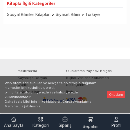
Kitapla
İlgili Kategoriler
Sosyal Bilimler Kitapları
>
Siyaset Bilimi
>
Türkiye
Hakkımızda
Uluslararası Yayınevi Belgesi
Kaynakça Dosyası
Kişisel Verilerin Korunması
Web sitemizde sunulan ve açıkça talep etmiş olduğunuz
Üyelik
Siparişlerim
hizmetler için kesinlikle gerekli,
İade Politikası
İletişim
birinci taraf oturum çerezleri ve kalıcı çerezler
Okudum
kullanılmaktadır.
Daha fazla bilgi için
linke
tıklayarak Çerez Aydınlatma
Metnine ulaşabilirsiniz.
Ana Sayfa
Kategori
Sipariş
Profil
Sepetim