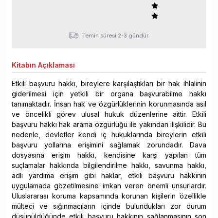
Temin süresi 2-3 gündür.
Kitabın
Açıklaması
Etkili başvuru hakkı, bireylere karşılaştıkları bir hak ihlalinin
giderilmesi için yetkili bir organa başvurabilme hakkı
tanımaktadır. İnsan hak ve özgürlüklerinin korunmasında asıl
ve öncelikli görev ulusal hukuk düzenlerine aittir. Etkili
başvuru hakkı hak arama özgürlüğü ile yakından ilişkilidir. Bu
nedenle, devletler kendi iç hukuklarında bireylerin etkili
başvuru yollarına erişimini sağlamak zorundadır. Dava
dosyasına erişim hakkı, kendisine karşı yapılan tüm
suçlamalar hakkında bilgilendirilme hakkı, savunma hakkı,
adli yardıma erişim gibi haklar, etkili başvuru hakkının
uygulamada gözetilmesine imkan veren önemli unsurlardır.
Uluslararası koruma kapsamında korunan kişilerin özellikle
mülteci ve sığınmacıların içinde bulundukları zor durum
düşünüldüğünde etkili başvuru hakkının sağlanmasının son