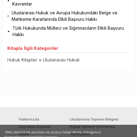
Kavramlar
Uluslararası Hukuk ve Avrupa Hukukundaki Belge ve
Mahkeme Kararlarında Etkili Başvuru Hakkı
Türk Hukukunda Mülteci ve Sığınmacıların Etkili Başvuru
Hakkı
Kitapla
İlgili Kategoriler
Hukuk Kitapları
>
Uluslararası Hukuk
Hakkımızda
Uluslararası Yayınevi Belgesi
Kaynakça Dosyası
Kişisel Verilerin Korunması
Web sitemizde sunulan ve açıkça talep etmiş olduğunuz
Üyelik
Siparişlerim