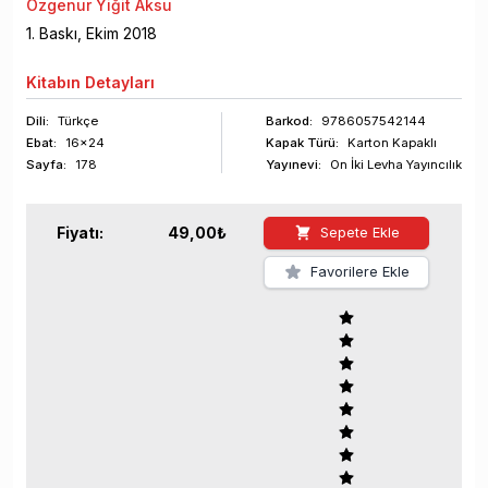
Özgenur Yiğit Aksu
1
. Baskı,
Ekim
2018
Kitabın
Detayları
Dili:
Türkçe
Barkod
:
9786057542144
Ebat:
16x24
Kapak Türü:
Karton Kapaklı
Sayfa
:
178
Yayınevi:
On İki Levha Yayıncılık
Fiyatı:
49,00
₺
Sepete Ekle
Favorilere Ekle