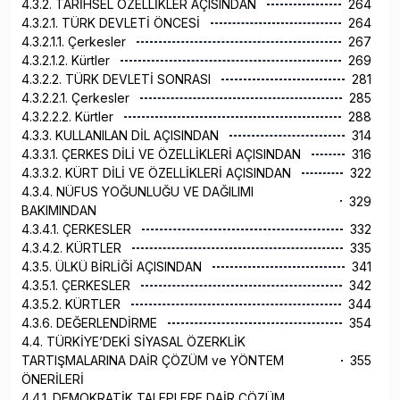
4.3.2. TARİHSEL ÖZELLİKLER AÇISINDAN
264
4.3.2.1. TÜRK DEVLETİ ÖNCESİ
264
4.3.2.1.1. Çerkesler
267
4.3.2.1.2. Kürtler
269
4.3.2.2. TÜRK DEVLETİ SONRASI
281
4.3.2.2.1. Çerkesler
285
4.3.2.2.2. Kürtler
288
4.3.3. KULLANILAN DİL AÇISINDAN
314
4.3.3.1. ÇERKES DİLİ VE ÖZELLİKLERİ AÇISINDAN
316
4.3.3.2. KÜRT DİLİ VE ÖZELLİKLERİ AÇISINDAN
322
4.3.4. NÜFUS YOĞUNLUĞU VE DAĞILIMI
329
BAKIMINDAN
4.3.4.1. ÇERKESLER
332
4.3.4.2. KÜRTLER
335
4.3.5. ÜLKÜ BİRLİĞİ AÇISINDAN
341
4.3.5.1. ÇERKESLER
342
4.3.5.2. KÜRTLER
344
4.3.6. DEĞERLENDİRME
354
4.4. TÜRKİYE’DEKİ SİYASAL ÖZERKLİK
TARTIŞMALARINA DAİR ÇÖZÜM ve YÖNTEM
355
ÖNERİLERİ
4.4.1. DEMOKRATİK TALEPLERE DAİR ÇÖZÜM