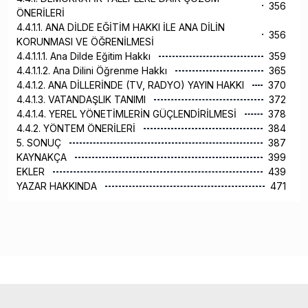
356
ÖNERİLERİ
4.4.1.1. ANA DİLDE EĞİTİM HAKKI İLE ANA DİLİN
356
KORUNMASI VE ÖĞRENİLMESİ
4.4.1.1.1. Ana Dilde Eğitim Hakkı
359
4.4.1.1.2. Ana Dilini Öğrenme Hakkı
365
4.4.1.2. ANA DİLLERİNDE (TV, RADYO) YAYIN HAKKI
370
4.4.1.3. VATANDAŞLIK TANIMI
372
4.4.1.4. YEREL YÖNETİMLERİN GÜÇLENDİRİLMESİ
378
4.4.2. YÖNTEM ÖNERİLERİ
384
5. SONUÇ
387
KAYNAKÇA
399
EKLER
439
YAZAR HAKKINDA
471