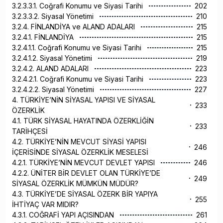
3.2.3.3.1. Coğrafi Konumu ve Siyasi Tarihi
202
3.2.3.3.2. Siyasal Yönetimi
210
3.2.4. FİNLANDİYA ve ALAND ADALARI
215
3.2.4.1. FİNLANDİYA
215
3.2.4.1.1. Coğrafi Konumu ve Siyasi Tarihi
215
3.2.4.1.2. Siyasal Yönetimi
219
3.2.4.2. ALAND ADALARI
223
3.2.4.2.1. Coğrafi Konumu ve Siyasi Tarihi
223
3.2.4.2.2. Siyasal Yönetimi
227
4. TÜRKİYE’NİN SİYASAL YAPISI VE SİYASAL
233
ÖZERKLİK
4.1. TÜRK SİYASAL HAYATINDA ÖZERKLİĞİN
233
TARİHÇESİ
4.2. TÜRKİYE’NİN MEVCUT SİYASİ YAPISI
246
İÇERİSİNDE SİYASAL ÖZERKLİK MESELESİ
4.2.1. TÜRKİYE’NİN MEVCUT DEVLET YAPISI
246
4.2.2. ÜNİTER BİR DEVLET OLAN TÜRKİYE’DE
249
SİYASAL ÖZERKLİK MÜMKÜN MÜDÜR?
4.3. TÜRKİYE’DE SİYASAL ÖZERK BİR YAPIYA
255
İHTİYAÇ VAR MIDIR?
4.3.1. COĞRAFİ YAPI AÇISINDAN
261