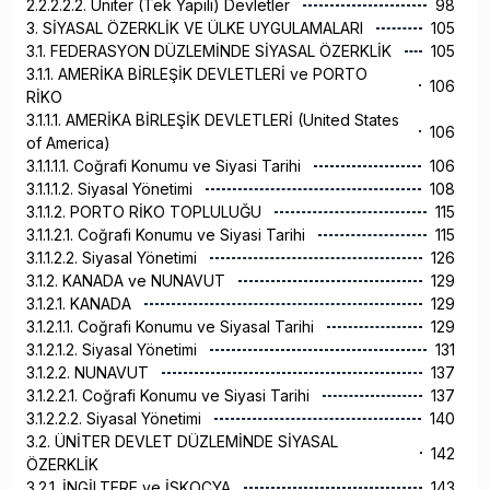
2.2.2.2.2. Üniter (Tek Yapılı) Devletler
98
3. SİYASAL ÖZERKLİK VE ÜLKE UYGULAMALARI
105
3.1. FEDERASYON DÜZLEMİNDE SİYASAL ÖZERKLİK
105
3.1.1. AMERİKA BİRLEŞİK DEVLETLERİ ve PORTO
106
RİKO
3.1.1.1. AMERİKA BİRLEŞİK DEVLETLERİ (United States
106
of America)
3.1.1.1.1. Coğrafi Konumu ve Siyasi Tarihi
106
3.1.1.1.2. Siyasal Yönetimi
108
3.1.1.2. PORTO RİKO TOPLULUĞU
115
3.1.1.2.1. Coğrafi Konumu ve Siyasi Tarihi
115
3.1.1.2.2. Siyasal Yönetimi
126
3.1.2. KANADA ve NUNAVUT
129
3.1.2.1. KANADA
129
3.1.2.1.1. Coğrafi Konumu ve Siyasal Tarihi
129
3.1.2.1.2. Siyasal Yönetimi
131
3.1.2.2. NUNAVUT
137
3.1.2.2.1. Coğrafi Konumu ve Siyasi Tarihi
137
3.1.2.2.2. Siyasal Yönetimi
140
3.2. ÜNİTER DEVLET DÜZLEMİNDE SİYASAL
142
ÖZERKLİK
3.2.1. İNGİLTERE ve İSKOÇYA
143