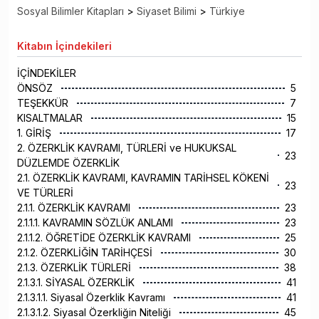
Sosyal Bilimler Kitapları
>
Siyaset Bilimi
>
Türkiye
Kitabın
İçindekileri
İÇİNDEKİLER
ÖNSÖZ
5
TEŞEKKÜR
7
KISALTMALAR
15
1. GİRİŞ
17
2. ÖZERKLİK KAVRAMI, TÜRLERİ ve HUKUKSAL
23
DÜZLEMDE ÖZERKLİK
2.1. ÖZERKLİK KAVRAMI, KAVRAMIN TARİHSEL KÖKENİ
23
VE TÜRLERİ
2.1.1. ÖZERKLİK KAVRAMI
23
2.1.1.1. KAVRAMIN SÖZLÜK ANLAMI
23
2.1.1.2. ÖĞRETİDE ÖZERKLİK KAVRAMI
25
2.1.2. ÖZERKLİĞİN TARİHÇESİ
30
2.1.3. ÖZERKLİK TÜRLERİ
38
2.1.3.1. SİYASAL ÖZERKLİK
41
2.1.3.1.1. Siyasal Özerklik Kavramı
41
2.1.3.1.2. Siyasal Özerkliğin Niteliği
45