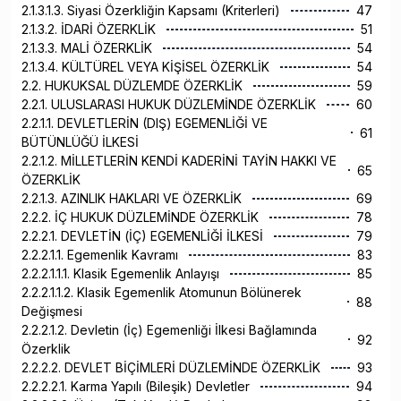
2.1.3.1.3. Siyasi Özerkliğin Kapsamı (Kriterleri)
47
2.1.3.2. İDARİ ÖZERKLİK
51
2.1.3.3. MALİ ÖZERKLİK
54
2.1.3.4. KÜLTÜREL VEYA KİŞİSEL ÖZERKLİK
54
2.2. HUKUKSAL DÜZLEMDE ÖZERKLİK
59
2.2.1. ULUSLARASI HUKUK DÜZLEMİNDE ÖZERKLİK
60
2.2.1.1. DEVLETLERİN (DIŞ) EGEMENLİĞİ VE
61
BÜTÜNLÜĞÜ İLKESİ
2.2.1.2. MİLLETLERİN KENDİ KADERİNİ TAYİN HAKKI VE
65
ÖZERKLİK
2.2.1.3. AZINLIK HAKLARI VE ÖZERKLİK
69
2.2.2. İÇ HUKUK DÜZLEMİNDE ÖZERKLİK
78
2.2.2.1. DEVLETİN (İÇ) EGEMENLİĞİ İLKESİ
79
2.2.2.1.1. Egemenlik Kavramı
83
2.2.2.1.1.1. Klasik Egemenlik Anlayışı
85
2.2.2.1.1.2. Klasik Egemenlik Atomunun Bölünerek
88
Değişmesi
2.2.2.1.2. Devletin (İç) Egemenliği İlkesi Bağlamında
92
Özerklik
2.2.2.2. DEVLET BİÇİMLERİ DÜZLEMİNDE ÖZERKLİK
93
2.2.2.2.1. Karma Yapılı (Bileşik) Devletler
94