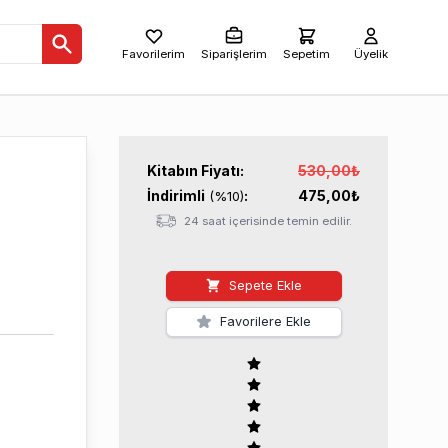
Favorilerim
Siparişlerim
Sepetim
Üyelik
Kitabın
Fiyatı:
530,00
₺
İndirimli
:
475,00
₺
(%
10
)
24 saat içerisinde temin edilir.
Sepete Ekle
Favorilere Ekle