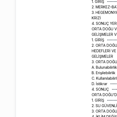
1. GİRİŞ
2. MERKEZ–BA
3. HEGEMONYA
KRİZİ
4. SONUÇ YER
ORTA DOĞU VE
GELİŞMELER 
1. GİRİŞ
2. ORTA DOĞU
HEDEFLERİ VE
GELİŞMELER
3. ORTA DOĞU
A. Bulunabilirli
B. Erişilebilirlik
C. Kullanılabilir
D. İstikrar
4. SONUÇ
ORTA DOĞU’D
1. GİRİŞ
2. SU GÜVENL
3. ORTA DOĞ
4. İKLİM DEĞ