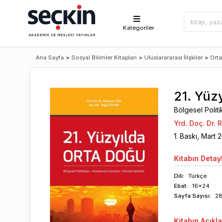
Kategoriler
Ana Sayfa
>
Sosyal Bilimler Kitapları
>
Uluslarararası İlişkiler
>
Ort
21. Yüz
Bölgesel Politi
Yrd. Doç. Dr.
1
. Baskı,
Mart
2
Kitabın
Detayl
Dili:
Türkçe
Ebat:
16x24
Sayfa
Sayısı
:
2
Kitabın
Açıkl