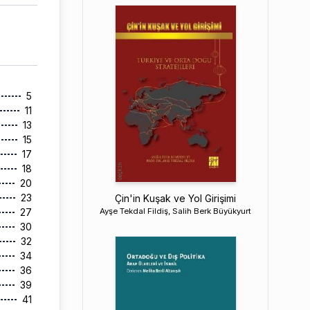
5
11
13
15
17
18
20
23
Çin'in Kuşak ve Yol Girişimi
27
Ayşe Tekdal Fildiş, Salih Berk Büyükyurt
30
32
34
36
39
41