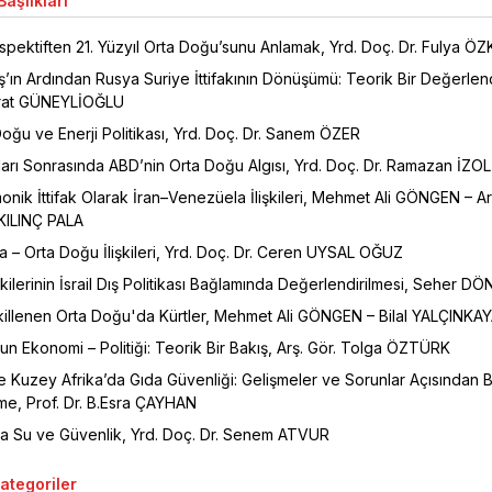
aşlıkları
spektiften 21. Yüzyıl Orta Doğu’sunu Anlamak, Yrd. Doç. Dr. Fulya Ö
ın Ardından Rusya Suriye İttifakının Dönüşümü: Teorik Bir Değerlen
urat GÜNEYLİOĞLU
Doğu ve Enerji Politikası, Yrd. Doç. Dr. Sanem ÖZER
yları Sonrasında ABD’nin Orta Doğu Algısı, Yrd. Doç. Dr. Ramazan İZOL
nik İttifak Olarak İran–Venezüela İlişkileri, Mehmet Ali GÖNGEN – Ar
 KILINÇ PALA
a – Orta Doğu İlişkileri, Yrd. Doç. Dr. Ceren UYSAL OĞUZ
İlişkilerinin İsrail Dış Politikası Bağlamında Değerlendirilmesi, Seher D
illenen Orta Doğu'da Kürtler, Mehmet Ali GÖNGEN – Bilal YALÇINKA
n Ekonomi – Politiği: Teorik Bir Bakış, Arş. Gör. Tolga ÖZTÜRK
 Kuzey Afrika’da Gıda Güvenliği: Gelişmeler ve Sorunlar Açısından B
me, Prof. Dr. B.Esra ÇAYHAN
a Su ve Güvenlik, Yrd. Doç. Dr. Senem ATVUR
Kategoriler