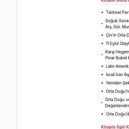
Kitabın
Konu B
Tarihsel Per
Soğuk Savaş’
Arş. Gör. M
Çin’in Orta 
11 Eylül Ola
Karşı Hegemo
Pınar Buket
Latin Amerik
İsrail İran 
Yeniden Şek
Orta Doğu’nu
Orta Doğu ve
Değerlendir
Orta Doğu’d
Kitapla
İlgili 