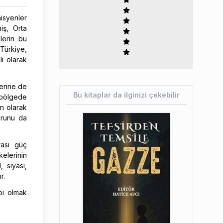
misyenler
iş, Orta
lerin bu
 Türkiye,
lı olarak
lerine de
Bu kitaplar da ilginizi çekebilir
 bölgede
on olarak
orunu da
rası güç
elerinin
, siyasi,
r.
bi olmak