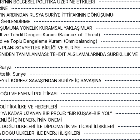
ARI’NIN BÖLGESEL POLİTİKA ÜZERİNE ETKİLERİ
RİNE
IN ARDINDAN RUSYA SURİYE İTTİFAKININ DÖNÜŞÜMÜ:
DEĞERLENDİRME
LUŞUMUNA YÖNELİK KURAMSAL YAKLAŞIMLAR
lt ve Tehdit Dengesi Kuramı (Balance–of–Threat)
id ve Toplu Dengeleme Kuramı (Omnibalancing)
A PLAN: SOVYETLER BİRLİĞİ VE SURİYE
 YENİDEN TANIMLANMASI: TEHDİT ALGILAMALARINDA SÜREKLİLİK VE
 Rusya
ttefik: Suriye
SEYRİ: KÖRFEZ SAVAŞI’NDAN SURİYE İÇ SAVAŞINA
DOĞU VE ENERJİ POLİTİKASI
 POLİTİKA İLKE VE HEDEFLERİ
’YA KADAR UZANAN BİR PROJE: “BİR KUŞAK–BİR YOL”
ENLİĞİ İÇİN ENERJİ’NİN ÖNEMİ
A DOĞU ÜLKELERİ İLE DİPLOMATİK VE TİCARİ İLİŞKİLERİ
A DOĞU ÜLKELERİ İLE ENERJİ İLİŞKİLERİ