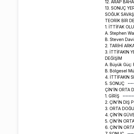
12. ARAP BAH
13. SONUÇ YE
SOĞUK SAVAŞ’
TEORİK BİR 
1. İTTİFAK O
A. Stephen Wa
B. Steven Dav
2. TARİHİ ARK
3. İTTİFAKIN
DEĞİŞİM
A. Büyük Güç:
B. Bölgesel Mü
4. İTTİFAKIN 
5. SONUÇ
ÇİN’İN ORTA 
1. GİRİŞ
2. ÇİN’İN DIŞ
3. ORTA DOĞU
4. ÇİN’İN GÜV
5. ÇİN’İN ORT
6. ÇİN’İN ORT
7. SONUÇ