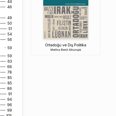
44
46
49
50
51
54
56
Ortadoğu ve Dış Politika
59
Meliha Benli Altunışık
59
63
66
78
85
85
86
91
94
96
99
105