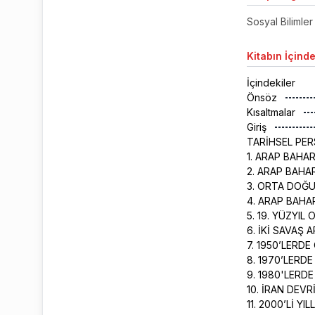
Sosyal Bilimler 
Kitabın
İçinde
İçindekiler
Önsöz
Kısaltmalar
Giriş
TARİHSEL PE
1. ARAP BAHA
2. ARAP BAHA
3. ORTA DOĞU,
4. ARAP BAHAR
5. 19. YÜZYI
6. İKİ SAVAŞ
7. 1950’LERD
8. 1970’LERDE
9. 1980'LERDE
10. İRAN DEVR
11. 2000’Lİ YI