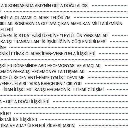
YLARI SONRASINDA ABD’NİN ORTA DOĞU ALGISI
E
TEHDİT ALGILAMASI OLARAK TERÖRİZM
DIRILARI SONRASINDA ORTAYA ÇIKAN AMERİKAN MİLİTARİZMİNİN
MELLERİ
GÜVENLİK STRATEJİSİ ÜZERİNE 11 EYLÜL’ÜN YANSIMALARI
 KARŞI TRANSATLANTİK İŞBİRLİĞİNİN GÜÇLENDİRİLMESİ
RİNE
NİK İTTİFAK OLARAK İRAN–VENEZUELA İLİŞKİLERİ
LİŞKİLER DÖNEMİNDE ABD HEGEMONYASI VE ARAÇLARI
EGEMONYA–KARŞI HEGEMONYA TARTIŞMALARI
ÜRGE ÜLKEDEN ANTİ–EMPERYALİST DEVRİME
 VENEZUELA'SI ''ARKA BAHÇEDEN'' ÇIKIYOR
– İRAN İLİŞKİLERİ: KARŞI HEGEMONİK İTTİFAK GİRİŞİMİ
A – ORTA DOĞU İLİŞKİLERİ
İŞKİLER
 İSRAİL İLE İLİŞKİLER
RİKA VE ARAP ÜLKELERİ ZİRVESİ (ASPA)