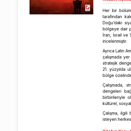
Her bir bölümü
tarafından ka
Doğu’daki siy
bölgeye dair p
İran, İsrail ve
incelenmiştir.
Ayrıca Latin Am
çalışmada yer 
stratejik denge
21. yüzyılda 
bölge özelinde 
Çalışmada, st
dengeleri bağ
birbirileriyle 
kültürel, sosy
Çalışma, ilgil
isteyen herkes