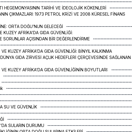
TI HEGEMONYASININ TARİHİ VE İDEOLOJİK KÖKENLERİ
NIN ÇIKMAZLARI: 1973 PETROL KRİZİ VE 2008 KÜRESEL FİNANS
İNE: ORTA DOĞU’NUN GELECEĞİ
 KUZEY AFRİKA’DA GIDA GÜVENLİĞİ:
VE SORUNLAR AÇISINDAN BİR DEĞERLENDİRME
 VE KUZEY AFRİKA’DA GIDA GÜVENLİĞİ: BİNYIL KALKINMA
 DÜNYA GIDA ZİRVESİ AÇLIK HEDEFLERİ ÇERÇEVESİNDE SAĞLANAN
 VE KUZEY AFRİKA’DA GIDA GÜVENLİĞİNİN BOYUTLARI:
k
lik
A SU VE GÜVENLİK
İĞİ
U’DA SULARIN DURUMU
İŞİKLİĞİNİN ORTA DOĞU SULARINA ETKİLERİ