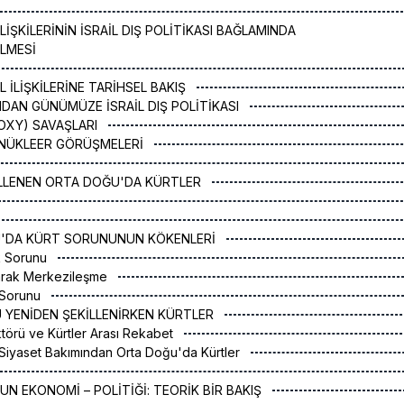
 İLİŞKİLERİNİN İSRAİL DIŞ POLİTİKASI BAĞLAMINDA
İLMESİ
AİL İLİŞKİLERİNE TARİHSEL BAKIŞ
DAN GÜNÜMÜZE İSRAİL DIŞ POLİTİKASI
ROXY) SAVAŞLARI
D NÜKLEER GÖRÜŞMELERİ
İLLENEN ORTA DOĞU'DA KÜRTLER
U'DA KÜRT SORUNUNUN KÖKENLERİ
k Sorunu
larak Merkezileşme
 Sorunu
 YENİDEN ŞEKİLLENİRKEN KÜRTLER
törü ve Kürtler Arası Rekabet
ı Siyaset Bakımından Orta Doğu'da Kürtler
N EKONOMİ – POLİTİĞİ: TEORİK BİR BAKIŞ