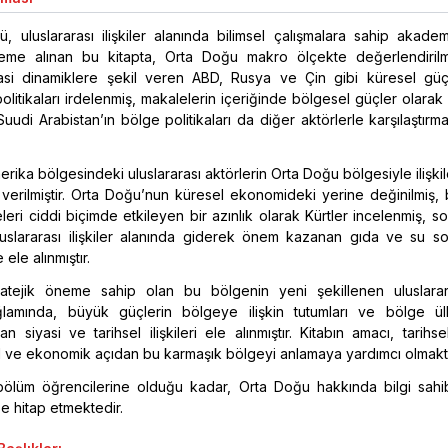
, uluslararası ilişkiler alanında bilimsel çalışmalara sahip akade
leme alınan bu kitapta, Orta Doğu makro ölçekte değerlendirilm
asi dinamiklere şekil veren ABD, Rusya ve Çin gibi küresel güç
olitikaları irdelenmiş, makalelerin içeriğinde bölgesel güçler olarak
 Suudi Arabistan’ın bölge politikaları da diğer aktörlerle karşılaştırma
erika bölgesindeki uluslararası aktörlerin Orta Doğu bölgesiyle ilişki
verilmiştir. Orta Doğu’nun küresel ekonomideki yerine değinilmiş,
leri ciddi biçimde etkileyen bir azınlık olarak Kürtler incelenmiş, s
uluslararası ilişkiler alanında giderek önem kazanan gıda ve su s
ele alınmıştır.
ratejik öneme sahip olan bu bölgenin yeni şekillenen uluslara
lamında, büyük güçlerin bölgeye ilişkin tutumları ve bölge ülk
olan siyasi ve tarihsel ilişkileri ele alınmıştır. Kitabın amacı, tarihsel
al ve ekonomik açıdan bu karmaşık bölgeyi anlamaya yardımcı olmaktı
i bölüm öğrencilerine olduğu kadar, Orta Doğu hakkında bilgi sahi
e hitap etmektedir.