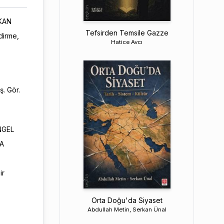
ZKAN
Tefsirden Temsile Gazze
dirme,
Hatice Avcı
ş. Gör.
ÖNGEL
YA
ir
Orta Doğu'da Siyaset
Abdullah Metin, Serkan Ünal