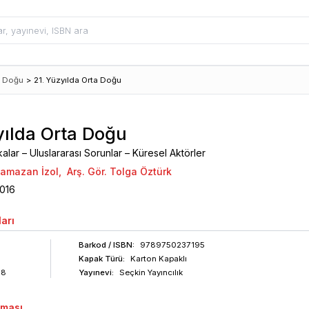
a Doğu
>
21. Yüzyılda Orta Doğu
yılda Orta Doğu
kalar – Uluslararası Sorunlar – Küresel Aktörler
 Ramazan İzol
,
Arş. Gör. Tolga Öztürk
016
arı
Barkod
/ ISBN
:
9789750237195
Kapak Türü:
Karton Kapaklı
88
Yayınevi:
Seçkin Yayıncılık
aması