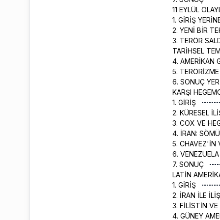
11 EYLÜL OLA
1. GİRİŞ YERİN
2. YENİ BİR 
3. TERÖR SAL
TARİHSEL TE
4. AMERİKAN 
5. TERÖRİZME
6. SONUÇ YE
KARŞI HEGEMO
1. GİRİŞ
2. KÜRESEL İ
3. COX VE H
4. İRAN: SÖM
5. CHAVEZ'İN
6. VENEZUELA 
7. SONUÇ
LATİN AMERİK
1. GİRİŞ
2. İRAN İLE İL
3. FİLİSTİN VE
4. GÜNEY AME