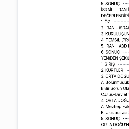
5. SONUÇ
İSRAİL – İRAN
DEĞERLENDİR
1. ÖZ
2. İRAN – İSR
3. KURULUŞUN
4. TEMSİL (P
5. İRAN – AB
6. SONUÇ
YENİDEN ŞEK
1. GİRİŞ
2. KÜRTLER
3. ORTA DOĞ
A. Bölünmüşlü
B.Bir Sorun O
C.Ulus–Devlet
4. ORTA DOĞU
A. Mezhep Fak
B. Uluslararas
5. SONUÇ
ORTA DOĞU’NU