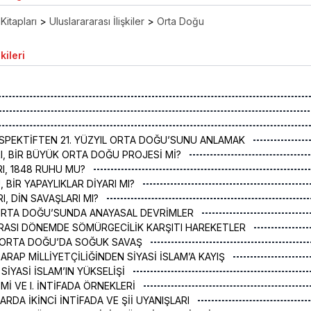
Kitapları
>
Uluslarararası İlişkiler
>
Orta Doğu
kileri
RSPEKTİFTEN 21. YÜZYIL ORTA DOĞU’SUNU ANLAMAK
RI, BİR BÜYÜK ORTA DOĞU PROJESİ Mİ?
RI, 1848 RUHU MU?
 BİR YAPAYLIKLAR DİYARI MI?
I, DİN SAVAŞLARI MI?
L ORTA DOĞU’SUNDA ANAYASAL DEVRİMLER
 ARASI DÖNEMDE SÖMÜRGECİLİK KARŞITI HAREKETLER
E ORTA DOĞU’DA SOĞUK SAVAŞ
 ARAP MİLLİYETÇİLİĞİNDEN SİYASİ İSLAM’A KAYIŞ
 SİYASİ İSLAM’IN YÜKSELİŞİ
İMİ VE I. İNTİFADA ÖRNEKLERİ
LLARDA İKİNCİ İNTİFADA VE Şİİ UYANIŞLARI