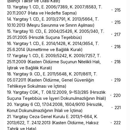
(Bilinçli Taksir ve Olası Kast)
13. Yargıtay 1. CD., E. 2006/7389, K. 2007/8583, T.
215
20.11.2007 (Hata ve Hedefte Sapma)
14. Yargıtay 1. CD., E. 2013/2791, K. 2013/5664, T.
215
10.10.2013 (Meşru Savunma ve Sınırın Aşılması)
15. Yargıtay 10. CD., E. 2004/25426, K. 2005/340, T.
217
25.01.2005 (Hırsızlık Suçuna Teşebbüs)
16. Yargıtay 1. CD., E. 2014/1428, K. 2014/3654, T.
218
25.6.2014 (Azmettirme ve Bağlılık Kuralı)
17. Yargıtay 1. CD., E. 2009/5242, K. 2009/7257, T.
25.11.2009 (Kasten Öldürme Suçunun Nitelikli Hali,
218
İştirak ve Bağlılık Kuralı)
18. Yargıtay 9. CD., E. 2011/5648, K. 2011/8611, T.
05.07.2011 (Kasten Öldürme, Genel Güvenliğin
219
Tehlikeye Sokulması ve İçtima)
19. Yargıtay CGK., T. 08.12.2009, 9–153/285 (Hırsızlık
220
Suçuna Teşebbüs ve İşyeri Dokunulmazlığının İhlali)
20. Yargıtay 6 CD, 17.04.2008, 1604/9010 (Hırsızlık,
221
Konut Dokunulmazlığının İhlali ve İçtima)
21. Yargıtay Ceza Genel Kurulu E. 2013/1–664, K.
2013/622, T. 24.12.2013 (Kasten Öldürme, Haksız
222
Tahrik ve Hata)