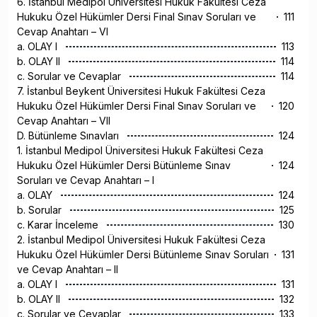
6. İstanbul Medipol Üniversitesi Hukuk Fakültesi Ceza
Hukuku Özel Hükümler Dersi Final Sınav Soruları ve
111
Cevap Anahtarı – VI
a. OLAY I
113
b. OLAY II
114
c. Sorular ve Cevaplar
114
7. İstanbul Beykent Üniversitesi Hukuk Fakültesi Ceza
Hukuku Özel Hükümler Dersi Final Sınav Soruları ve
120
Cevap Anahtarı – VII
D. Bütünleme Sınavları
124
1. İstanbul Medipol Üniversitesi Hukuk Fakültesi Ceza
Hukuku Özel Hükümler Dersi Bütünleme Sınav
124
Soruları ve Cevap Anahtarı – I
a. OLAY
124
b. Sorular
125
c. Karar İnceleme
130
2. İstanbul Medipol Üniversitesi Hukuk Fakültesi Ceza
Hukuku Özel Hükümler Dersi Bütünleme Sınav Soruları
131
ve Cevap Anahtarı – II
a. OLAY I
131
b. OLAY II
132
c. Sorular ve Cevaplar
133