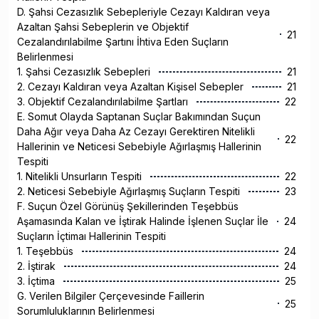
D. Şahsi Cezasızlık Sebepleriyle Cezayı Kaldıran veya
Azaltan Şahsi Sebeplerin ve Objektif
21
Cezalandırılabilme Şartını İhtiva Eden Suçların
Belirlenmesi
1. Şahsi Cezasızlık Sebepleri
21
2. Cezayı Kaldıran veya Azaltan Kişisel Sebepler
21
3. Objektif Cezalandırılabilme Şartları
22
E. Somut Olayda Saptanan Suçlar Bakımından Suçun
Daha Ağır veya Daha Az Cezayı Gerektiren Nitelikli
22
Hallerinin ve Neticesi Sebebiyle Ağırlaşmış Hallerinin
Tespiti
1. Nitelikli Unsurların Tespiti
22
2. Neticesi Sebebiyle Ağırlaşmış Suçların Tespiti
23
F. Suçun Özel Görünüş Şekillerinden Teşebbüs
Aşamasında Kalan ve İştirak Halinde İşlenen Suçlar İle
24
Suçların İçtimaı Hallerinin Tespiti
1. Teşebbüs
24
2. İştirak
24
3. İçtima
25
G. Verilen Bilgiler Çerçevesinde Faillerin
25
Sorumluluklarının Belirlenmesi