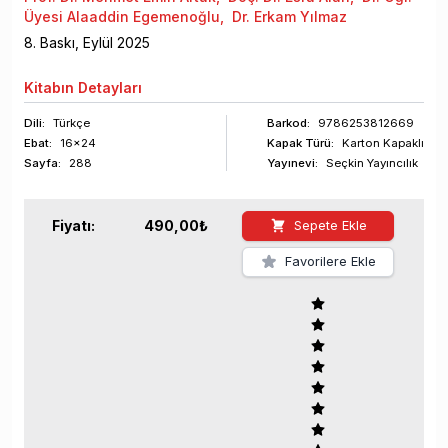
Üyesi Alaaddin Egemenoğlu
,
Dr. Erkam Yılmaz
8
. Baskı,
Eylül
2025
Kitabın
Detayları
Dili:
Türkçe
Barkod
:
9786253812669
Ebat:
16x24
Kapak Türü:
Karton Kapaklı
Sayfa
:
288
Yayınevi:
Seçkin Yayıncılık
Fiyatı:
490,00
₺
Sepete Ekle
Favorilere Ekle