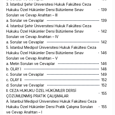
3. İstanbul Şehir Üniversitesi Hukuk Fakültesi Ceza
Hukuku Özel Hükümler Dersi Bütünleme Sınav
139
Soruları ve Cevap Anahtarı – III
a. Sorular ve Cevaplar
139
4. İstanbul Şehir Üniversitesi Hukuk Fakültesi Ceza
Hukuku Özel Hükümler Dersi Bütünleme Sınav
142
Soruları ve Cevap Anahtarı – IV
a. Sorular ve Cevaplar
142
5. İstanbul Medipol Üniversitesi Hukuk Fakültesi Ceza
Hukuku Özel Hükümler Dersi Bütünleme Sınav
146
Soruları ve Cevap Anahtarı – V
a. Metin Soruları ve Cevaplar
146
b. OLAY I
148
c. Sorular ve Cevaplar
149
c. OLAY II
152
d. Sorular ve Cevaplar
152
II. CEZA HUKUKU ÖZEL HÜKÜMLER DERSİ
155
ÇÖZÜMLENMİŞ PRATİK ÇALIŞMALAR
A. İstanbul Medipol Üniversitesi Hukuk Fakültesi Ceza
Hukuku Özel Hükümler Dersi Pratik Çalışma Soruları
155
ve Cevap Anahtarı – I