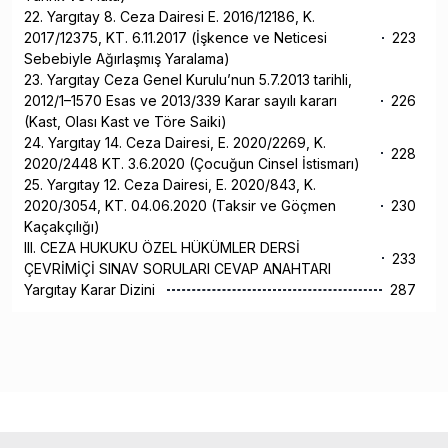
22. Yargıtay 8. Ceza Dairesi E. 2016/12186, K.
2017/12375, KT. 6.11.2017 (İşkence ve Neticesi
223
Sebebiyle Ağırlaşmış Yaralama)
23. Yargıtay Ceza Genel Kurulu’nun 5.7.2013 tarihli,
2012/1–1570 Esas ve 2013/339 Karar sayılı kararı
226
(Kast, Olası Kast ve Töre Saiki)
24. Yargıtay 14. Ceza Dairesi, E. 2020/2269, K.
228
2020/2448 KT. 3.6.2020 (Çocuğun Cinsel İstismarı)
25. Yargıtay 12. Ceza Dairesi, E. 2020/843, K.
2020/3054, KT. 04.06.2020 (Taksir ve Göçmen
230
Kaçakçılığı)
III. CEZA HUKUKU ÖZEL HÜKÜMLER DERSİ
233
ÇEVRİMİÇİ SINAV SORULARI CEVAP ANAHTARI
Yargıtay Karar Dizini
287