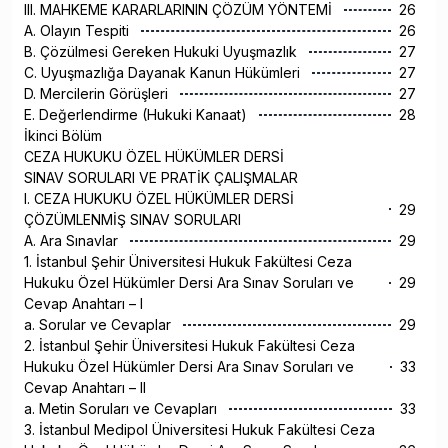
III. MAHKEME KARARLARININ ÇÖZÜM YÖNTEMİ
26
A. Olayın Tespiti
26
B. Çözülmesi Gereken Hukuki Uyuşmazlık
27
C. Uyuşmazlığa Dayanak Kanun Hükümleri
27
D. Mercilerin Görüşleri
27
E. Değerlendirme (Hukuki Kanaat)
28
İkinci Bölüm
CEZA HUKUKU ÖZEL HÜKÜMLER DERSİ
SINAV SORULARI VE PRATİK ÇALIŞMALAR
I. CEZA HUKUKU ÖZEL HÜKÜMLER DERSİ
29
ÇÖZÜMLENMİŞ SINAV SORULARI
A. Ara Sınavlar
29
1. İstanbul Şehir Üniversitesi Hukuk Fakültesi Ceza
Hukuku Özel Hükümler Dersi Ara Sınav Soruları ve
29
Cevap Anahtarı – I
a. Sorular ve Cevaplar
29
2. İstanbul Şehir Üniversitesi Hukuk Fakültesi Ceza
Hukuku Özel Hükümler Dersi Ara Sınav Soruları ve
33
Cevap Anahtarı – II
a. Metin Soruları ve Cevapları
33
3. İstanbul Medipol Üniversitesi Hukuk Fakültesi Ceza