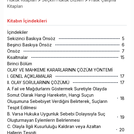
Kitapları
Kitabın
İçindekileri
İçindekiler
Sekizinci Baskıya Önsöz
5
Beşinci Baskıya Önsöz
6
Önsöz
7
Kısaltmalar
15
Birinci Bölüm
OLAY VE MAHKEME KARARLARININ ÇÖZÜM YÖNTEMİ
I. GENEL AÇIKLAMALAR
17
II. OLAY SORULARININ ÇÖZÜMÜ
17
A. Fail ve Mağdurlarını Göstermek Suretiyle Olayda
Somut Olarak Hangi Hareketin, Hangi Suçun
18
Oluşumuna Sebebiyet Verdiğini Belirterek, Suçların
Tespit Edilmesi
B. Varsa Hukuka Uygunluk Sebebi Dolayısıyla Suç
19
Oluşturmayan Eylemlerin Belirlenmesi
C. Olayla İlgili Kusurluluğu Kaldıran veya Azaltan
20
Hallerin Tespiti