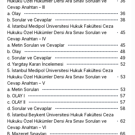
Hukuku Özel Hükümler Dersi Ara Sınav Soruları ve
36
Cevap Anahtarı – III
a. Olay
36
b. Sorular ve Cevaplar
38
4. İstanbul Medipol Üniversitesi Hukuk Fakültesi Ceza
Hukuku Özel Hükümler Dersi Ara Sınav Soruları ve
45
Cevap Anahtarı – IV
a. Metin Soruları ve Cevaplar
45
b. Olay
48
c. Sorular ve Cevaplar
49
d. Yargıtay Kararı İncelemesi
52
5. İstanbul Medipol Üniversitesi Hukuk Fakültesi Ceza
Hukuku Özel Hükümler Dersi Ara Sınav Soruları ve
53
Cevap Anahtarı – V
a. Metin Soruları
53
b. OLAY I
57
c. OLAY II
57
d. Sorular ve Cevaplar
58
6. İstanbul Beykent Üniversitesi Hukuk Fakültesi Ceza
Hukuku Özel Hükümler Dersi Ara Sınav Soruları ve
62
Cevap Anahtarı – VI
B. Mazeret Sınavları
66