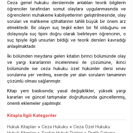
Ceza genel hukuku derslerinde anlatılan teorik bilgilerin
öğrenciler tarafından somut olaylara uygulanmasında ve
öğrencilerin muhakeme kabiliyetlerinin geliştirilmesinde, olay
soruları ve mahkeme içtihatlarının tahlili büyük bir önem arz
etmektedir. Bir olayın suç teşkil eden bir fiil olduğunu ve
dolayısıyla suç tipini doğru olarak belirleyen öğrencinin, o
suç tipiyle ilgili unsurları bildiği ve teorik dersleri kavradığı
anlaşılmaktadır.
İki bölümden meydana gelen kitabın birinci bölümünde olay
ve yargı kararlarının incelenmesi ile çözümüne, ikinci
bölümünde ise ceza hukuku özel hükümler dersi sınav
sorularına yer verilmiş, eserde yer alan soruların tamamının
çözümlü olması sağlanmıştır.
Kitap yeni baskısında; yasal değişiklikler, yüksek yargı
kararları ve güncel tartışmalar doğrultusunda güncellenmiş,
önemli eklemeler yapılmıştır.
Kitapla
İlgili Kategoriler
Hukuk Kitapları
>
Ceza Hukuku
>
Ceza Özel Hukuku
Hukuk Kitapları
>
Seçkin Hukuk Dizileri
>
Pratik Çalışma