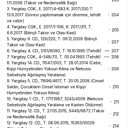
1.11.2006 (Taksir ve Nedensellik Bağı)
3. Yargıtay CGK., E. 2017/4–683 K. 2017/330 T.
13.6.2017 (Görevi yaptırmamak için direnme, tehdit
204
ve cebir)
4. Yargıtay CGK., E. 2017/1–108, K. 2017/311, T.
205
6.6.2017 (Bilinçli Taksir ve Olası Kast)
5. Yargıtay 9. CD., 129/220, T. 06.12.2009 (Bilinçli
207
Taksir ve Olası Kast)
6. Yargıtay 4. CD., 5151/6090, T. 19.10.1995 (Tehdit)
207
7. Yargıtay CGK., 4–348/70, T. 05.04.1993 (Tehdit)
208
8. Yargıtay 14. CD., 11547/003, T. 28.01.2014 (Cebir,
Kişiyi Hürriyetinden Yoksun Kılma ve Neticesi
209
Sebebiyle Ağırlaşmış Yaralama)
9. Yargıtay 5. CD., 11696/4617, T. 20.05.2008 (Cinsel
Saldırı, Çocukların Cinsel İstismarı ve Kişiyi
210
Hürriyetinden Yoksun Kılma)
10. Yargıtay 1. CD., T. 17.11.1987, 3243/4006 (Neticesi
211
Sebebiyle Ağırlaşmış Yaralama ve Kasten Öldürme)
11. Yargıtay 12. CD., T. 27.05.2015, 9449/6872 (Taksir
212
ve Nedensellik Bağı)
12. Yargıtay 12. CD., T. 08.06.2015, 15363/10029
214