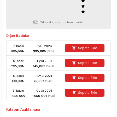
24 saat içerisinde temin edilir.
Diğer Baskılar
7
. baskı
Eylül
2024
Sepete Ekle
395,00
₺
395,00
₺
(%
0
)
6
. baskı
Eylül
2023
Sepete Ekle
295,00
₺
145,00
₺
(%
51
)
5
. baskı
Eylül
2021
Sepete Ekle
190,00
₺
75,00
₺
(%
61
)
3
. baskı
Ocak
2025
Sepete Ekle
1.050,00
₺
1.050,00
₺
(%
0
)
Kitabın
Açıklaması