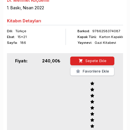
Dr. Mehmet Koçdemir
1
. Baskı,
Nisan
2022
Kitabın
Detayları
Dili:
Türkçe
Barkod
:
9786258374087
Ebat:
15x21
Kapak Türü:
Karton Kapaklı
Sayfa
:
186
Yayınevi:
Gazi Kitabevi
Fiyatı:
240,00
₺
Sepete Ekle
Favorilere Ekle