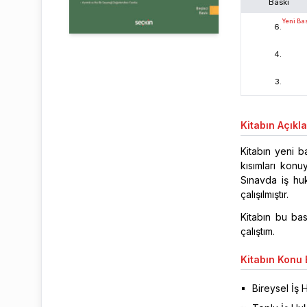
Baskı
Yeni Ba
6
.
4
.
3
.
Kitabın
Açıkl
Kitabın yeni b
kısımları kon
Sınavda iş hu
çalışılmıştır.
Kitabın bu ba
çalıştım.
Kitabın
Konu B
Bireysel İş