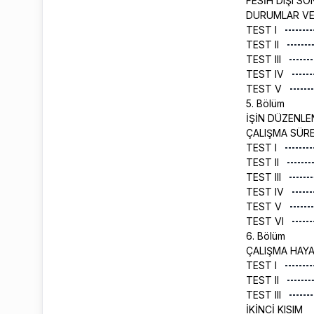
FESİH DIŞI SO
DURUMLAR VE
TEST I
TEST II
TEST III
TEST IV
TEST V
5. Bölüm
İŞİN DÜZENLE
ÇALIŞMA SÜREL
TEST I
TEST II
TEST III
TEST IV
TEST V
TEST VI
6. Bölüm
ÇALIŞMA HAYAT
TEST I
TEST II
TEST III
İKİNCİ KISIM