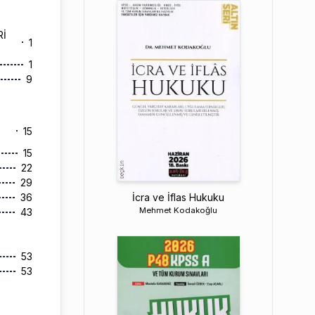
Rİ
1
1
9
15
15
22
29
İcra ve İflas Hukuku
36
Mehmet Kodakoğlu
43
53
53