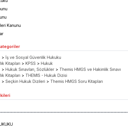
kuku
nunu
nunu
eri Kanunu
ar
Kategoriler
ı
>
İş ve Sosyal Güvenlik Hukuku
ık Kitapları
>
KPSS
>
Hukuk
ı
>
Hukuk Sınavları, Sözlükler
>
Themis HMGS ve Hakimlik Sınavı
ık Kitapları
>
THEMIS - Hukuk Dizisi
ı
>
Seçkin Hukuk Dizileri
>
Themis HMGS Soru Kitapları
kileri
HUKUKU