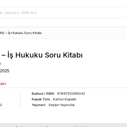
IS – İş Hukuku Soru Kitabı
– İş Hukuku Soru Kitabı
n
2025
arı
Barkod
/ ISBN
:
9789750298042
Kapak Türü:
Karton Kapaklı
2
Yayınevi:
Seçkin Yayıncılık