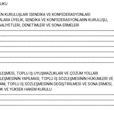
KUKU
REN KURULUŞLARI (SENDİKA VE KONFEDERASYONLAR)
KALARA ÜYELİK, SENDİKA VE KONFEDERASYONLARIN KURULUŞU,
AALİYETLERİ, DENETİMLERİ VE SONA ERMELERİ
LEŞMESİ, TOPLU İŞ UYUŞMAZLIKLARI VE ÇÖZÜM YOLLARI
LEŞMESİNİN YAPILMASI, TOPLU İŞ SÖZLEŞMESİNİN HÜKÜMLERİ VE
NI, TOPLU İŞ SÖZLEŞMESİNİN DEĞİŞTİRİLMESİ VE SONA ERMESİ,
K VE YÜKSEK HAKEM KURULU