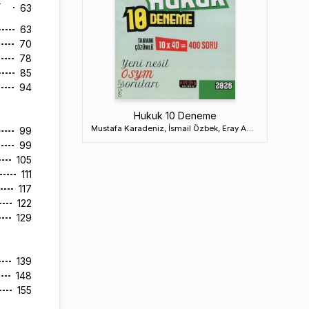
L
63
63
70
78
85
94
Hukuk 10 Deneme
Mustafa Karadeniz, İsmail Özbek, Eray Acarlı
99
99
105
111
117
122
129
139
148
155