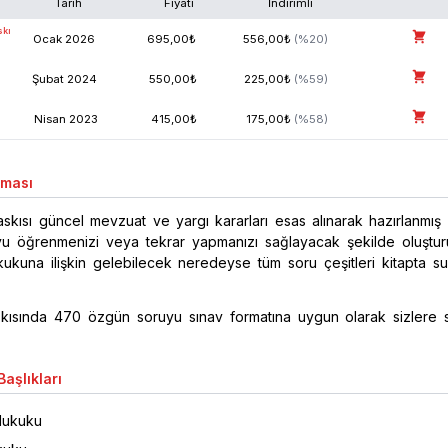
Tarih
Fiyatı
İndirimli
skı
Ocak
2026
695,00
₺
556,00
₺
(%
20
)
Şubat
2024
550,00
₺
225,00
₺
(%
59
)
Nisan
2023
415,00
₺
175,00
₺
(%
58
)
aması
askısı güncel mevzuat ve yargı kararları esas alınarak hazırlanmış
uyu öğrenmenizi veya tekrar yapmanızı sağlayacak şekilde oluşturu
kukuna ilişkin gelebilecek neredeyse tüm soru çeşitleri kitapta s
skısında 470 özgün soruyu sınav formatına uygun olarak sizlere
aşlıkları
 Hukuku