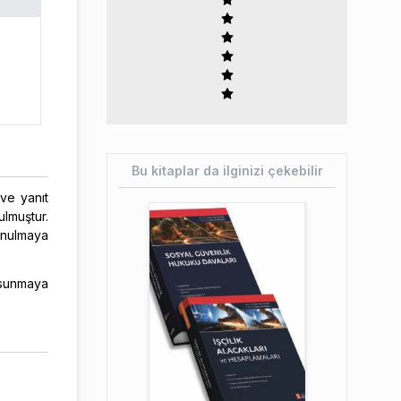
Bu kitaplar da ilginizi çekebilir
 ve yanıt
lmuştur.
unulmaya
 sunmaya