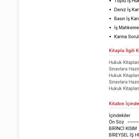
Toplu İş Hu
Deniz İş Ka
Basın İş Ka
İş Mahkemel
Karma Sorul
Kitapla
İlgili 
Hukuk Kitaplar
Sınavlara Hazırl
Hukuk Kitaplar
Sınavlara Hazırl
Hukuk Kitaplar
Kitabın
İçinde
İçindekiler
Ön Söz
BİRİNCİ KISIM
BİREYSEL İŞ 