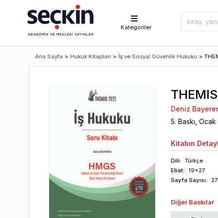
Kategoriler
Ana Sayfa
>
Hukuk Kitapları
>
İş ve Sosyal Güvenlik Hukuku
>
THEM
THEMIS 
Deniz Bayere
5
. Baskı,
Ocak
Kitabın
Detayl
Dili:
Türkçe
Ebat:
19x27
Sayfa
Sayısı
:
27
Diğer Baskılar