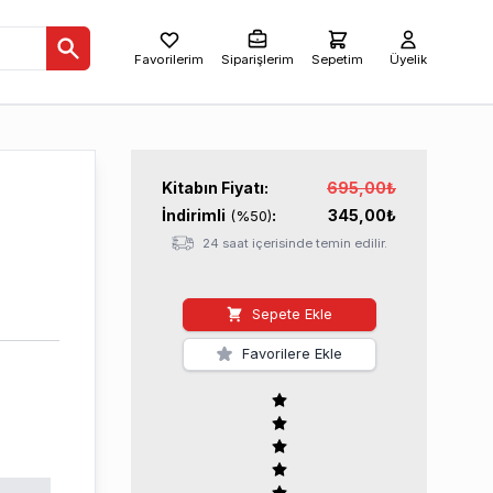
Favorilerim
Siparişlerim
Sepetim
Üyelik
Kitabın
Fiyatı:
695,00
₺
İndirimli
:
345,00
₺
(%
50
)
24 saat içerisinde temin edilir.
Sepete Ekle
Favorilere Ekle