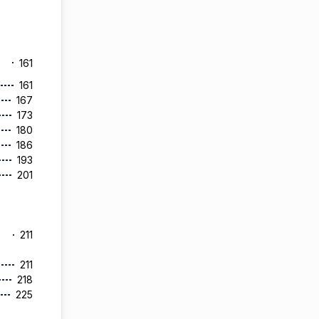
161
161
167
173
180
186
193
201
211
211
218
225