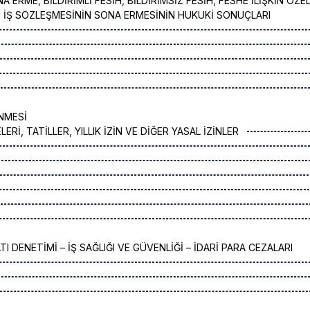
NA ERME, BİLDİRİMLİ FESİH, BİLDİRİMSİZ FESİH, FESHE İLİŞKİN ÖZE
 İŞ SÖZLEŞMESİNİN SONA ERMESİNİN HUKUKİ SONUÇLARI
NMESİ
ERİ, TATİLLER, YILLIK İZİN VE DİĞER YASAL İZİNLER
I DENETİMİ – İŞ SAĞLIĞI VE GÜVENLİĞİ – İDARİ PARA CEZALARI