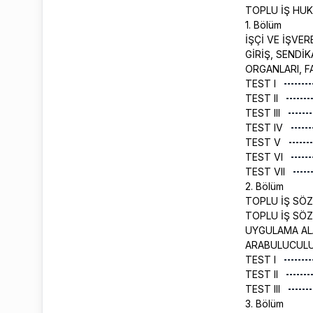
TOPLU İŞ HU
1. Bölüm
İŞÇİ VE İŞVE
GİRİŞ, SENDİ
ORGANLARI, F
TEST I
TEST II
TEST III
TEST IV
TEST V
TEST VI
TEST VII
2. Bölüm
TOPLU İŞ SÖZ
TOPLU İŞ SÖZ
UYGULAMA ALA
ARABULUCULU
TEST I
TEST II
TEST III
3. Bölüm