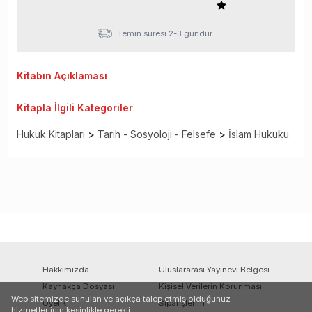
Temin süresi 2-3 gündür.
Kitabın
Açıklaması
Kitapla
İlgili Kategoriler
Hukuk Kitapları
>
Tarih - Sosyoloji - Felsefe
>
İslam Hukuku
Hakkımızda
Uluslararası Yayınevi Belgesi
Kaynakça Dosyası
Kişisel Verilerin Korunması
Web sitemizde sunulan ve açıkça talep etmiş olduğunuz
Üyelik
Siparişlerim
hizmetler için kesinlikle gerekli,