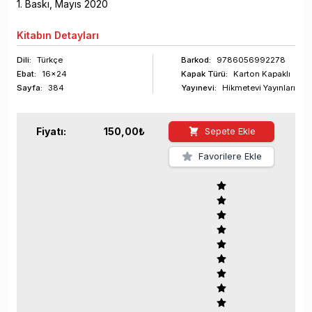
1
. Baskı,
Mayıs
2020
Kitabın
Detayları
Dili:
Türkçe
Barkod
:
9786056992278
Ebat:
16x24
Kapak Türü:
Karton Kapaklı
Sayfa
:
384
Yayınevi:
Hikmetevi Yayınları
Fiyatı:
150,00
₺
Sepete Ekle
Favorilere Ekle