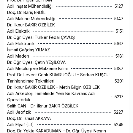
Adli İnşaat Mühendisliği
5127
Doç. Dr. Barış ERDİL
Adli Makine Mühendisliği
5147
Dr. İlknur BAKIR ÖZBİLEK
Adli Elektrik
5151
Dr. Öğr. Üyesi Türker Fedai ÇAVUŞ
Adli Elektronik
5167
İsmail Çağdaş YILMAZ
Adli Maden
5181
Dr. Öğr. Üyesi Çetin YEŞİLOVA
Adli Metalurji ve Malzeme Bilimi
5187
Prof. Dr. Levent Cenk KUMRUOĞLU – Serkan KUŞCU
Tarihlendirme Teknikleri
5201
Dr. İlknur BAKIR ÖZBİLEK – Metin Bilgin ÖZBİLEK
Adli Arkeoloji Temelinde Yeni Bir Kavram: Adli
5217
Operatörlük
Salih CAN – Dr. İlknur BAKIR ÖZBİLEK
Adli Jeofizik
5227
Doç. Dr. İsmail AKKAYA
Adli Elyaf (Lif)
5245
Doç. Dr. Yekta KARADUMAN – Dr. Öğr. Üyesi Nesrin