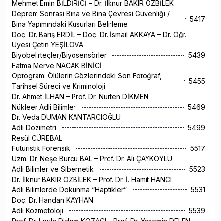
Mehmet Emin BİLDİRİCİ – Dr. İlknur BAKIR ÖZBİLEK
Deprem Sonrası Bina ve Bina Çevresi Güvenliği /
5417
Bina Yapımındaki Kusurları Belirleme
Doç. Dr. Barış ERDİL – Doç. Dr. İsmail AKKAYA – Dr. Öğr.
Üyesi Çetin YEŞİLOVA
Biyobelirteçler/Biyosensörler
5439
Fatma Merve NACAK BİNİCİ
Optogram: Ölülerin Gözlerindeki Son Fotoğraf,
5455
Tarihsel Süreci ve Kriminoloji
Dr. Ahmet İLHAN – Prof. Dr. Nurten DİKMEN
Nükleer Adli Bilimler
5469
Dr. Veda DUMAN KANTARCIOĞLU
Adli Dozimetri
5499
Resül CÜREBAL
Fütüristik Forensik
5517
Uzm. Dr. Neşe Burcu BAL – Prof. Dr. Ali ÇAYKÖYLÜ
Adli Bilimler ve Sibernetik
5523
Dr. İlknur BAKIR ÖZBİLEK – Prof. Dr. İ. Hamit HANCI
Adli Bilimlerde Dokunma “Haptikler”
5531
Doç. Dr. Handan KAYHAN
Adli Kozmetoloji
5539
Prof. Dr. Leyla Didem KOZACI – Prof. Dr. Yasemin DELEN