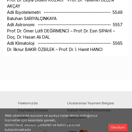
AKÇAY
Adli Biyotelemetri
5549
Batuhan SARIYALÇINKAYA
Adli Astronomi
5557
Prof. Dr. Ömer Lütfi DEĞİRMENCİ – Prof. Dr. Esin SİPAHİ –
Doç. Dr. Hasan Ali DAL
Adli Klimatoloji
5565
Dr. İlknur BAKIR ÖZBİLEK – Prof. Dr. İ. Hamit HANCI
Hakkımızda
Uluslararası Yayınevi Belgesi
Kaynakça Dosyası
Kişisel Verilerin Korunması
Web sitemizde sunulan ve açıkça talep etmiş olduğunuz
Üyelik
Siparişlerim
hizmetler için kesinlikle gerekli,
İade Politikası
İletişim
birinci taraf oturum çerezleri ve kalıcı çerezler
Okudum
kullanılmaktadır.