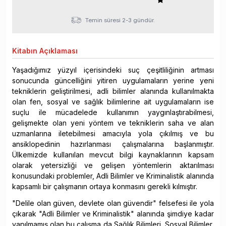
Temin süresi 2-3 gündür.
Kitabın
Açıklaması
Yaşadığımız yüzyıl içerisindeki suç çeşitliliğinin artması
sonucunda güncelliğini yitiren uygulamaların yerine yeni
tekniklerin geliştirilmesi, adli bilimler alanında kullanılmakta
olan fen, sosyal ve sağlık bilimlerine ait uygulamaların ise
suçlu ile mücadelede kullanımın yaygınlaştırabilmesi,
gelişmekte olan yeni yöntem ve tekniklerin saha ve alan
uzmanlarına iletebilmesi amacıyla yola çıkılmış ve bu
ansiklopedinin hazırlanması çalışmalarına başlanmıştır.
Ülkemizde kullanılan mevcut bilgi kaynaklarının kapsam
olarak yetersizliği ve gelişen yöntemlerin aktarılması
konusundaki problemler, Adli Bilimler ve Kriminalistik alanında
kapsamlı bir çalışmanın ortaya konmasını gerekli kılmıştır.
"Delile olan güven, devlete olan güvendir" felsefesi ile yola
çıkarak "Adli Bilimler ve Kriminalistik" alanında şimdiye kadar
yapılmamış olan bu çalışma da Sağlık Bilimleri, Sosyal Bilimler,