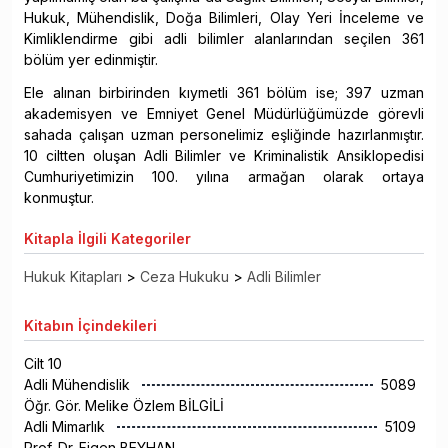
Hukuk, Mühendislik, Doğa Bilimleri, Olay Yeri İnceleme ve
Kimliklendirme gibi adli bilimler alanlarından seçilen 361
bölüm yer edinmiştir.
Ele alınan birbirinden kıymetli 361 bölüm ise; 397 uzman
akademisyen ve Emniyet Genel Müdürlüğümüzde görevli
sahada çalışan uzman personelimiz eşliğinde hazırlanmıştır.
10 ciltten oluşan Adli Bilimler ve Kriminalistik Ansiklopedisi
Cumhuriyetimizin 100. yılına armağan olarak ortaya
konmuştur.
Kitapla
İlgili Kategoriler
Hukuk Kitapları
>
Ceza Hukuku
>
Adli Bilimler
Kitabın
İçindekileri
Cilt 10
Adli Mühendislik
5089
Öğr. Gör. Melike Özlem BİLGİLİ
Adli Mimarlık
5109
Prof. Dr. Figen BEYHAN