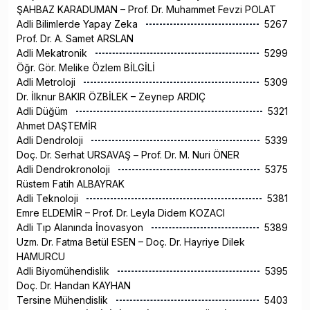
ŞAHBAZ KARADUMAN – Prof. Dr. Muhammet Fevzi POLAT
Adli Bilimlerde Yapay Zeka
5267
Prof. Dr. A. Samet ARSLAN
Adli Mekatronik
5299
Öğr. Gör. Melike Özlem BİLGİLİ
Adli Metroloji
5309
Dr. İlknur BAKIR ÖZBİLEK – Zeynep ARDIÇ
Adli Düğüm
5321
Ahmet DAŞTEMİR
Adli Dendroloji
5339
Doç. Dr. Serhat URSAVAŞ – Prof. Dr. M. Nuri ÖNER
Adli Dendrokronoloji
5375
Rüstem Fatih ALBAYRAK
Adli Teknoloji
5381
Emre ELDEMİR – Prof. Dr. Leyla Didem KOZACI
Adli Tıp Alanında İnovasyon
5389
Uzm. Dr. Fatma Betül ESEN – Doç. Dr. Hayriye Dilek
HAMURCU
Adli Biyomühendislik
5395
Doç. Dr. Handan KAYHAN
Tersine Mühendislik
5403