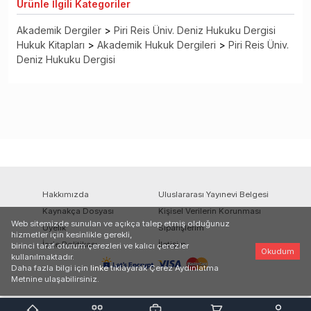
Ürünle
İlgili Kategoriler
Akademik Dergiler
>
Piri Reis Üniv. Deniz Hukuku Dergisi
Hukuk Kitapları
>
Akademik Hukuk Dergileri
>
Piri Reis Üniv.
Deniz Hukuku Dergisi
Hakkımızda
Uluslararası Yayınevi Belgesi
Kaynakça Dosyası
Kişisel Verilerin Korunması
Web sitemizde sunulan ve açıkça talep etmiş olduğunuz
Üyelik
Siparişlerim
hizmetler için kesinlikle gerekli,
İade Politikası
İletişim
birinci taraf oturum çerezleri ve kalıcı çerezler
Okudum
kullanılmaktadır.
Daha fazla bilgi için
linke
tıklayarak Çerez Aydınlatma
Metnine ulaşabilirsiniz.