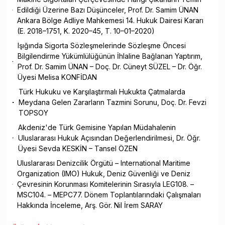
Edildiği Üzerine Bazı Düşünceler, Prof. Dr. Samim ÜNAN
Ankara Bölge Adliye Mahkemesi 14. Hukuk Dairesi Kararı
(E. 2018–1751, K. 2020–45, T. 10–01–2020)
Işığında Sigorta Sözleşmelerinde Sözleşme Öncesi
Bilgilendirme Yükümlülüğünün İhlaline Bağlanan Yaptırım,
Prof. Dr. Samim ÜNAN – Doç. Dr. Cüneyt SÜZEL – Dr. Öğr.
Üyesi Melisa KONFİDAN
Türk Hukuku ve Karşılaştırmalı Hukukta Çatmalarda
Meydana Gelen Zararların Tazmini Sorunu, Doç. Dr. Fevzi
TOPSOY
Akdeniz'de Türk Gemisine Yapılan Müdahalenin
Uluslararası Hukuk Açısından Değerlendirilmesi, Dr. Öğr.
Üyesi Sevda KESKİN – Tansel ÖZEN
Uluslararası Denizcilik Örgütü – International Maritime
Organization (IMO) Hukuk, Deniz Güvenliği ve Deniz
Çevresinin Korunması Komitelerinin Sırasıyla LEG108. –
MSC104. – MEPC77. Dönem Toplantılarındaki Çalışmaları
Hakkında İnceleme, Arş. Gör. Nil İrem SARAY