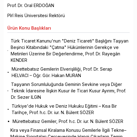
Prof. Dr. Oral ERDOĞAN
Pîrî Reis Üniversitesi Rektörü
Ürün
Konu Başlıkları
Türk Ticaret Kanunu'nun "Deniz Ticareti" Başlığını Taşıyan
Beşinci Kitabındaki "Çatma" Hükümlerinin Gerekçe ve
Metinleri Üzerine Bir Değerlendirme, Prof. Dr. Rayegân
KENDER
Mürettebatsız Gemilerin Elverişliliği, Prof. Dr. Serap
HELVACI – Öğr. Gör. Hakan MURAN
Taşıyanın Sorumluluğunda Geminin Sevkine veya Diğer
Teknik İdaresine İlişkin Kusur ile Ticari Kusur Ayırımı, Prof.
Dr. Sezer ILGIN
Türkiye'de Hukuk ve Deniz Hukuku Eğitimi – Kısa Bir
Tarihçe, Prof. h.c. Dr. iur. N. Bülent SÖZER
Mürettebatsız Gemiler, Prof. h.c. Dr. iur. N. Bülent SÖZER
Kira veya Finansal Kiralama Konusu Gemilerle İlgili Tekne–
Makine Sigortaları Çerçevesinde Hangi Çıkarların Temin