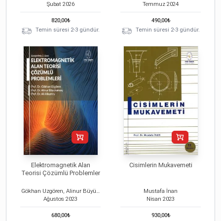
Şubat
2026
Temmuz
2024
820,00
₺
490,00
₺
Temin süresi 2-3 gündür.
Temin süresi 2-3 gündür.
Elektromagnetik Alan
Cisimlerin Mukavemeti
Teorisi Çözümlü Problemler
Gökhan Uzgören, Alinur Büyükaksoy, Ali Alkumru
Mustafa İnan
Ağustos
2023
Nisan
2023
680,00
₺
930,00
₺