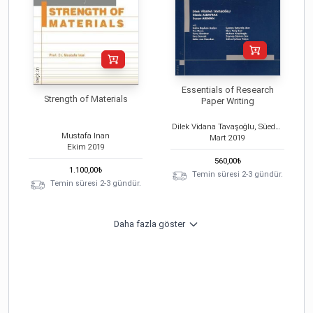
Essentials of Research
Strength of Materials
Paper Writing
Dilek Vidana Tavaşoğlu, Süeda Albayrak, Suzan Arıman
Mustafa Inan
Mart
2019
Ekim
2019
560,00
₺
1.100,00
₺
Temin süresi 2-3 gündür.
Temin süresi 2-3 gündür.
Daha fazla göster