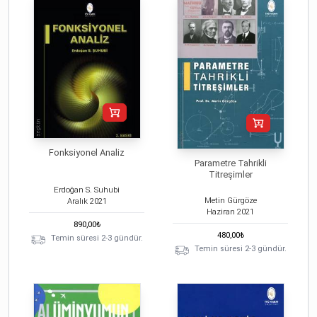
Fonksiyonel Analiz
Parametre Tahrikli
Titreşimler
Erdoğan S. Suhubi
Metin Gürgöze
Aralık
2021
Haziran
2021
890,00
₺
480,00
₺
Temin süresi 2-3 gündür.
Temin süresi 2-3 gündür.