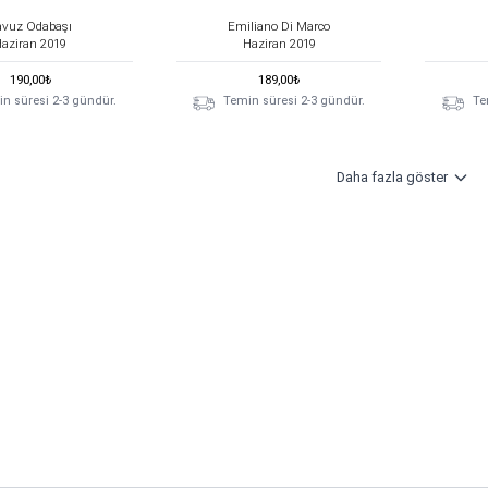
avuz Odabaşı
Emiliano Di Marco
Haziran
2019
Haziran
2019
190,00
₺
189,00
₺
n süresi 2-3 gündür.
Temin süresi 2-3 gündür.
Te
Daha fazla göster