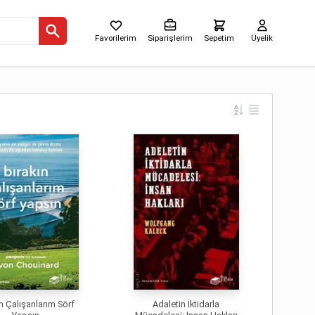
Favorilerim
Siparişlerim
Sepetim
Üyelik
ın Çalışanlarım Sörf
Adaletin İktidarla