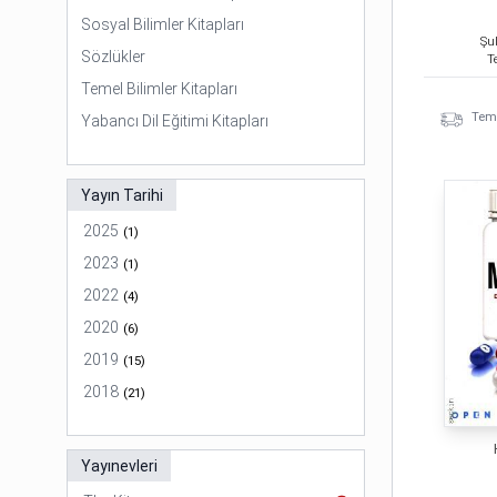
Sosyal Bilimler Kitapları
Şu
Sözlükler
T
Temel Bilimler Kitapları
Temi
Yabancı Dil Eğitimi Kitapları
Yayın Tarihi
2025
(
1
)
2023
(
1
)
2022
(
4
)
2020
(
6
)
2019
(
15
)
2018
(
21
)
Yayınevleri