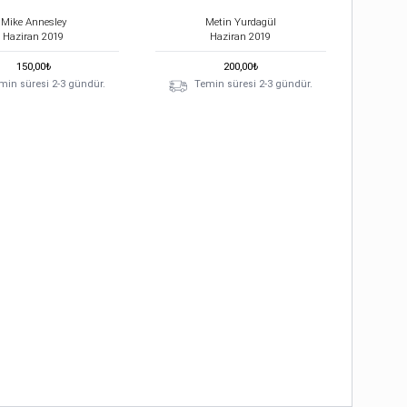
Mike Annesley
Metin Yurdagül
Haziran
2019
Haziran
2019
150,00
₺
200,00
₺
min süresi 2-3 gündür.
Temin süresi 2-3 gündür.