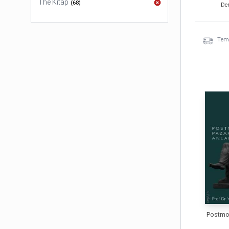
The Kitap
(
68
)
De
Temi
Postmo