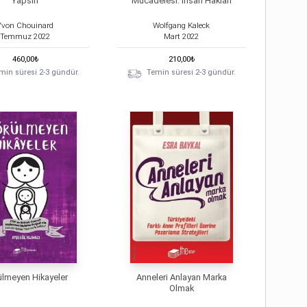
Yapsın
Mücadelesi: İnsan Hakları
Yvon Chouinard
Wolfgang Kaleck
Temmuz
2022
Mart
2022
460,00
₺
210,00
₺
min süresi 2-3 gündür.
Temin süresi 2-3 gündür.
lmeyen Hikayeler
Anneleri Anlayan Marka
Olmak