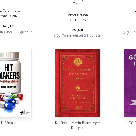
Tarihi
le Ünlü Doğan
İsmet Berkan
emmuz
2025
Ocak
2023
420,00
₺
280,00
₺
n süresi 2-3 gündür.
Te
Temin süresi 2-3 gündür.
Hit Makers
Kütüphanelerin Bilinmeyen
Görü
Dünyası