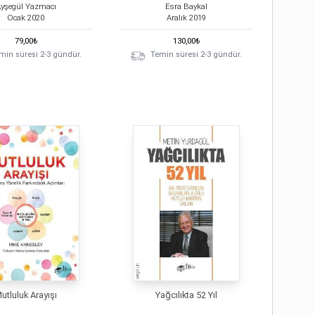
yşegül Yazmacı
Esra Baykal
Ocak
2020
Aralık
2019
79,00
₺
130,00
₺
min süresi 2-3 gündür.
Temin süresi 2-3 gündür.
utluluk Arayışı
Yağcılıkta 52 Yıl