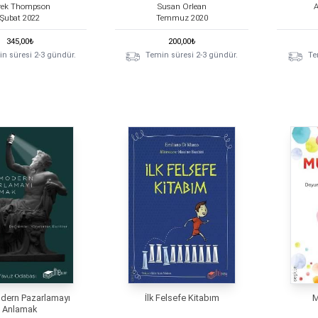
rek Thompson
Susan Orlean
A
Şubat
2022
Temmuz
2020
345,00
₺
200,00
₺
n süresi 2-3 gündür.
Temin süresi 2-3 gündür.
Te
dern Pazarlamayı
İlk Felsefe Kitabım
M
Anlamak