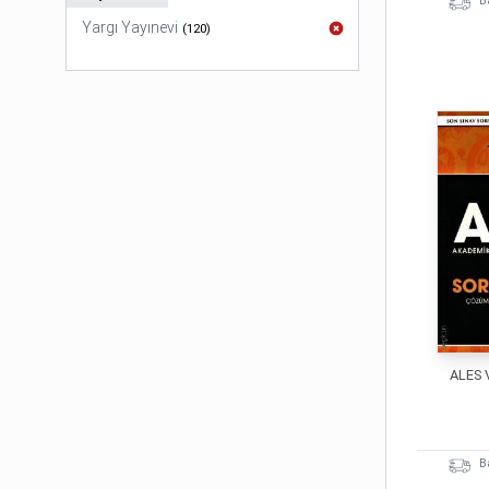
B
Yargı Yayınevi
(
120
)
ALES 
B