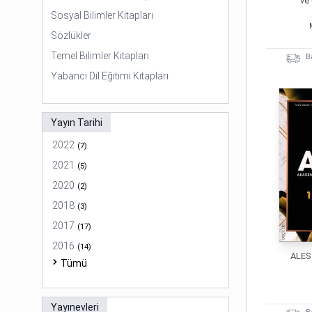
ve
Sosyal Bilimler Kitapları
Sözlükler
Temel Bilimler Kitapları
B
Yabancı Dil Eğitimi Kitapları
Yayın Tarihi
2022
(
7
)
2021
(
5
)
2020
(
2
)
2018
(
3
)
2017
(
17
)
2016
(
14
)
ALES
Tümü
Yayınevleri