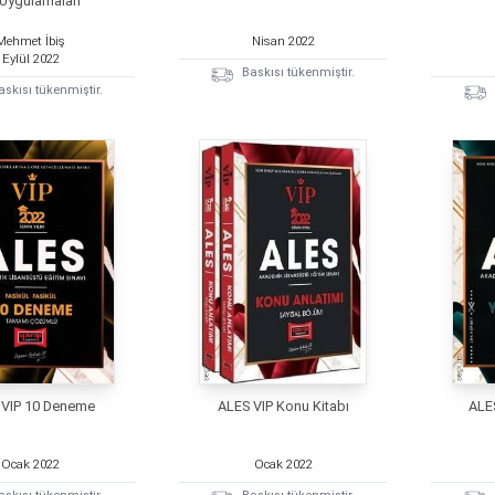
 Uygulamaları
Mehmet İbiş
Nisan
2022
Eylül
2022
Baskısı tükenmiştir.
askısı tükenmiştir.
 VIP 10 Deneme
ALES VIP Konu Kitabı
ALE
Ocak
2022
Ocak
2022