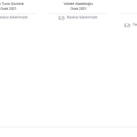
ık Tuna Gözütok
Vahdet Alaeddioğlu
Ocak
2021
Ocak
2021
askısı tükenmiştir.
Baskısı tükenmiştir.
Te