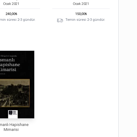
Ocak
2021
Ocak
2021
240,00
₺
150,00
₺
min süresi 2-3 gündür.
Temin süresi 2-3 gündür.
manlı Hapishane
Mimarisi