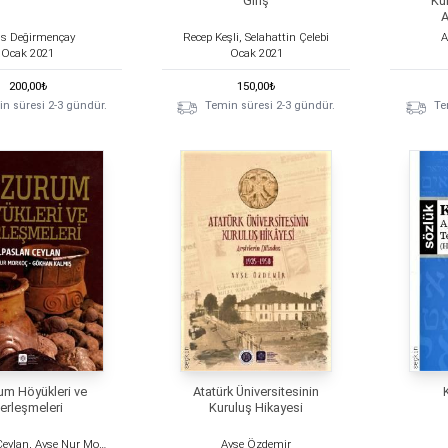
Giriş
Ku
A
is Değirmençay
Recep Keşli, Selahattin Çelebi
A
Ocak
2021
Ocak
2021
200,00
₺
150,00
₺
n süresi 2-3 gündür.
Temin süresi 2-3 gündür.
Te
um Höyükleri ve
Atatürk Üniversitesinin
erleşmeleri
Kuruluş Hikayesi
Alpaslan Ceylan, Ayşe Nur Morkoç, Gökhan Kalmış
Ayşe Özdemir