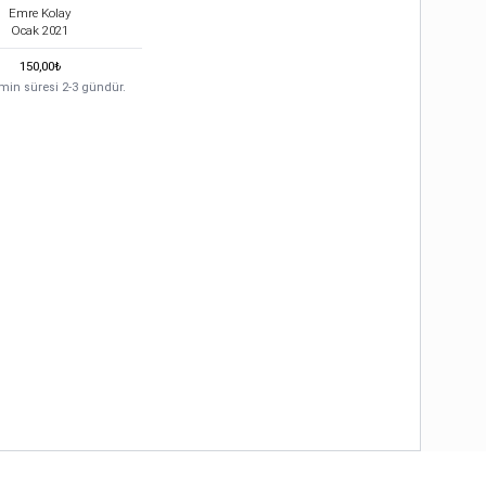
Emre Kolay
Ocak
2021
150,00
₺
min süresi 2-3 gündür.