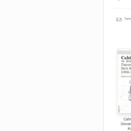
Temi
Cahi
Üniver
K