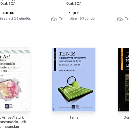
Ocak
2021
Ocak
2021
400,00
₺
710,00
₺
n süresi 2-3 gündür.
Temin süresi 2-3 gündür.
Te
t Arf ve Atatürk
Tenis
Os
sitesindeki Halk
onferansları