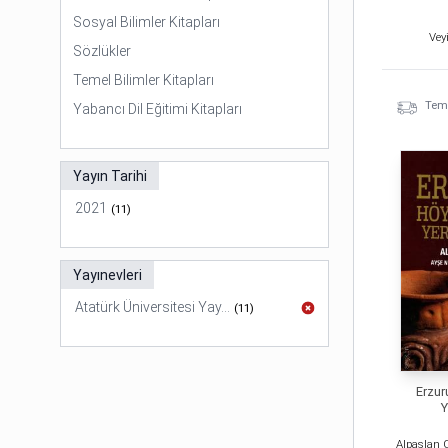
Sosyal Bilimler Kitapları
Vey
Sözlükler
Temel Bilimler Kitapları
Temi
Yabancı Dil Eğitimi Kitapları
Yayın Tarihi
2021
(
11
)
Yayınevleri
Atatürk Üniversitesi Yay...
(
11
)
Erzur
Y