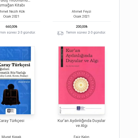
ruluş Yıldönümü
rmağan Kitabı
hmet Nezih Kök
Ahmet Feyzi
Ocak
2021
Ocak
2021
660,00
₺
200,00
₺
min süresi 2-3 gündür.
Temin süresi 2-3 gündür.
Karay Türkçesi
Kur'an Aydınlığında Duyular
ve Algı
Murat Koçak
Faiz Kalın