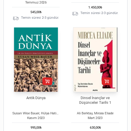
Temmuz
2026
1.450,00
₺
545,00
₺
Temin süresi 2-3 gündür.
Temin süresi 2-3 gündür.
Antik Dünya
Dinsel İnançlar ve
Düşünceler Tarihi 1
Susan Wise Bauer, Hülya Hatipoğlu
Ali Berktay, Mircea Eliade
Kasım
2023
Mart
2023
995,00
₺
630,00
₺