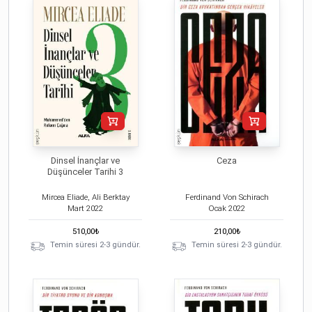
Dinsel İnançlar ve
Ceza
Düşünceler Tarihi 3
Mircea Eliade, Ali Berktay
Ferdinand Von Schirach
Mart
2022
Ocak
2022
510,00
₺
210,00
₺
Temin süresi 2-3 gündür.
Temin süresi 2-3 gündür.