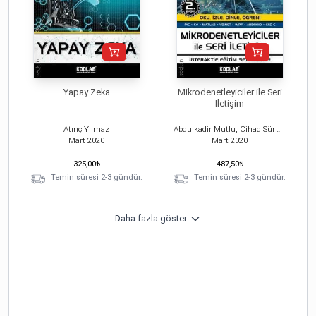
Yapay Zeka
Mikrodenetleyiciler ile Seri
İletişim
Atınç Yılmaz
Abdulkadir Mutlu, Cihad Sürmeli
Mart
2020
Mart
2020
325,00
₺
487,50
₺
Temin süresi 2-3 gündür.
Temin süresi 2-3 gündür.
Daha fazla göster