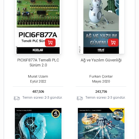
PICI6F877A Temelli PLC
Ağ ve Yazılım Güvenliği
Sürüm 2.0
Murat Uzam
Furkan Çontar
Eylül
2022
Mayıs
2020
487,50
₺
243,75
₺
Temin süresi 2-3 gündür.
Temin süresi 2-3 gündür.