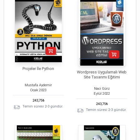
Projeler İle Python
Wordpress Uygulamalı Web
Site Tasarımı Eğitimi
Mustafa Aydemir
Naci Gürz
Ocak
2023
Eylül
2022
243,75
₺
243,75
₺
Temin süresi 2-3 gündür.
Temin süresi 2-3 gündür.