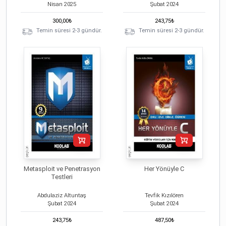
Nisan
2025
Şubat
2024
300,00
₺
243,75
₺
Temin süresi 2-3 gündür.
Temin süresi 2-3 gündür.
Metasploit ve Penetrasyon
Her Yönüyle C
Testleri
Abdulaziz Altuntaş
Tevfik Kızılören
Şubat
2024
Şubat
2024
243,75
₺
487,50
₺