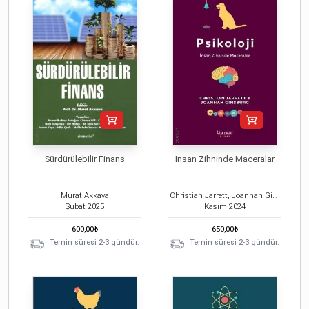
Sürdürülebilir Finans
İnsan Zihninde Maceralar
Murat Akkaya
Christian Jarrett, Joannah Ginsburg
Şubat
2025
Kasım
2024
600,00
₺
650,00
₺
Temin süresi 2-3 gündür.
Temin süresi 2-3 gündür.