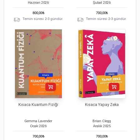
Haziran
2026
Şubat
2026
800,00
₺
700,00
₺
Temin süresi 2-3 gündür.
Temin süresi 2-3 gündür.
Kısaca Kuantum Fiziği
Kısaca Yapay Zeka
Gemma Lavender
Brian Clegg
Ocak
2026
Aralık
2025
700,00
₺
700,00
₺