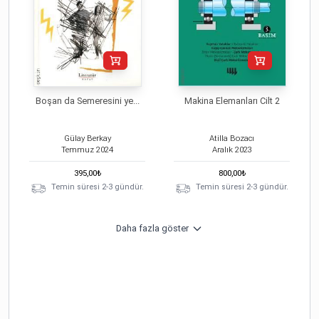
Boşan da Semeresini ye...
Makina Elemanları Cilt 2
Gülay Berkay
Atilla Bozacı
Temmuz
2024
Aralık
2023
395,00
₺
800,00
₺
Temin süresi 2-3 gündür.
Temin süresi 2-3 gündür.
Daha fazla göster