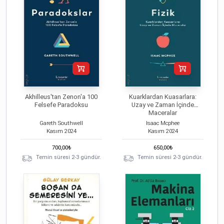
Akhilleus'tan Zenon'a 100
Kuarklardan Kuasarlara:
Felsefe Paradoksu
Uzay ve Zaman İçinde
Maceralar
Gareth Southwell
Isaac Mcphee
Kasım
2024
Kasım
2024
700,00
₺
650,00
₺
Temin süresi 2-3 gündür.
Temin süresi 2-3 gündür.