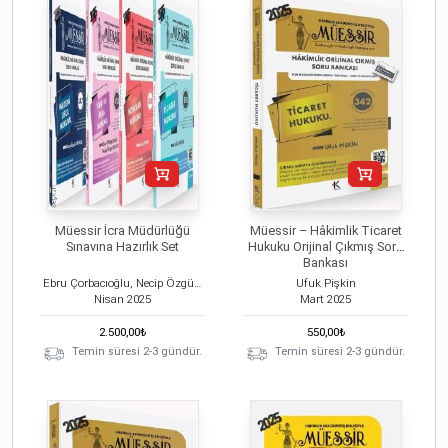
Müessir İcra Müdürlüğü
Müessir – Hâkimlik Ticaret
Sınavına Hazırlık Set
Hukuku Orijinal Çıkmış Soru
Bankası
Ebru Çorbacıoğlu, Necip Özgür Oluklu
Ufuk Pişkin
Nisan
2025
Mart
2025
2.500,00
₺
550,00
₺
Temin süresi 2-3 gündür.
Temin süresi 2-3 gündür.