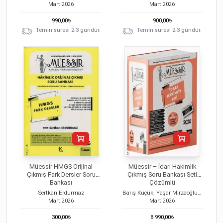
Mart
2026
Mart
2026
990,00
₺
900,00
₺
Temin süresi 2-3 gündür.
Temin süresi 2-3 gündür.
Müessir HMGS Orijinal
Müessir – İdari Hakimlik
Çıkmış Fark Dersler Soru
Çıkmış Soru Bankası Seti
Bankası
Çözümlü
Sertkan Erdurmaz
Barış Küçük, Yaşar Mirzaoğlu, Hamza Parlak
Mart
2026
Mart
2026
300,00
₺
8.990,00
₺