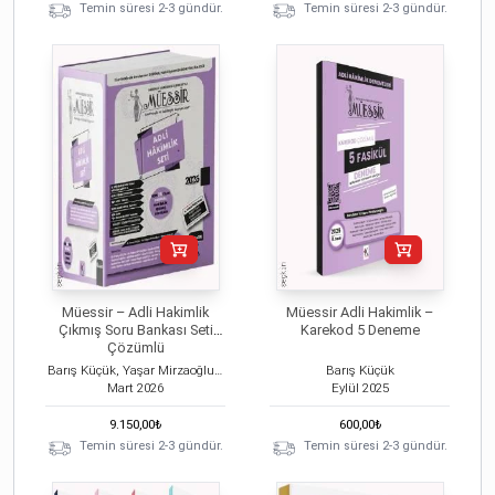
Temin süresi 2-3 gündür.
Temin süresi 2-3 gündür.
Müessir – Adli Hakimlik
Müessir Adli Hakimlik –
Çıkmış Soru Bankası Seti
Karekod 5 Deneme
Çözümlü
Barış Küçük, Yaşar Mirzaoğlu, Hamza Parlak
Barış Küçük
Mart
2026
Eylül
2025
9.150,00
₺
600,00
₺
Temin süresi 2-3 gündür.
Temin süresi 2-3 gündür.