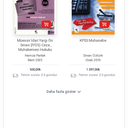
Müessir İdari Yargı Ön
KPSS Muhasebe
Sınavı (İYÖS) Ceza
Muhakemesi Hukuku
Hamza Parlak
Sinan Öztürk
Mart
2025
Ocak
2019
500,00
₺
1.097,00
₺
Temin süresi 2-3 gündür.
Temin süresi 2-3 gündür.
Daha fazla göster