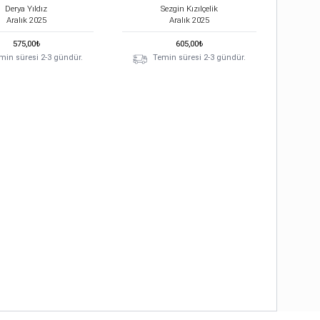
Derya Yıldız
Sezgin Kızılçelik
Aralık
2025
Aralık
2025
575,00
₺
605,00
₺
min süresi 2-3 gündür.
Temin süresi 2-3 gündür.