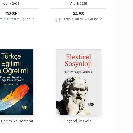
Aralık
2025
Aralık
2025
430,00
₺
220,00
₺
min süresi 2-3 gündür.
Temin süresi 2-3 gündür.
 Eğitimi ve Öğretimi
Eleştirel Sosyoloji