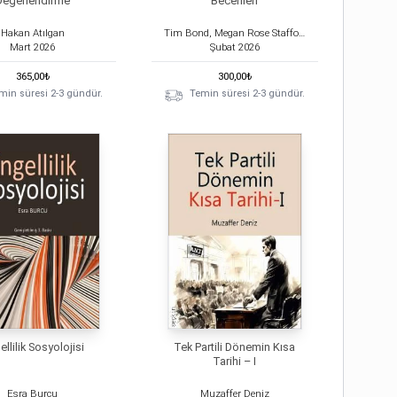
Değerlendirme
Becerileri
Hakan Atılgan
Tim Bond, Megan Rose Stafford
Mart
2026
Şubat
2026
365,00
₺
300,00
₺
min süresi 2-3 gündür.
Temin süresi 2-3 gündür.
llilik Sosyolojisi
Tek Partili Dönemin Kısa
Tarihi – I
Esra Burcu
Muzaffer Deniz