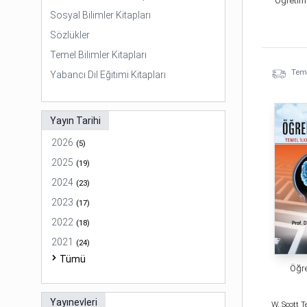
Öğretim
Sosyal Bilimler Kitapları
Sözlükler
Temel Bilimler Kitapları
Temi
Yabancı Dil Eğitimi Kitapları
Yayın Tarihi
2026
(
5
)
2025
(
19
)
2024
(
23
)
2023
(
17
)
2022
(
18
)
2021
(
24
)
Tümü
Öğre
Yayınevleri