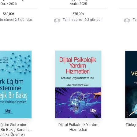
Ocak
2026
Aralık
2025
560,00
₺
575,00
₺
n süresi 2-3 gündür.
Temin süresi 2-3 gündür.
Te
Eğitim Sistemine
Dijital Psikolojik Yardım
Türkçe
k Bir Bakış Sorunlar
Hizmetleri
litika Önerileri