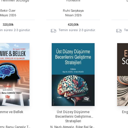
 Terimleri Sözlüğü
Yönetimi
Bekir Özer
Ruhi Sarpkaya
Mayıs
2026
Nisan
2026
320,00
₺
420,00
₺
n süresi 2-3 gündür.
Temin süresi 2-3 gündür.
Te
nme ve Bellek
Üst Düzey Düşünme
Enge
Becerilerini Geliştirme
Stratejileri
W. Scott Terry, Banu Cangöz Tavat
N. Nazlı Ateşgöz, Bilge Bal Sezerel