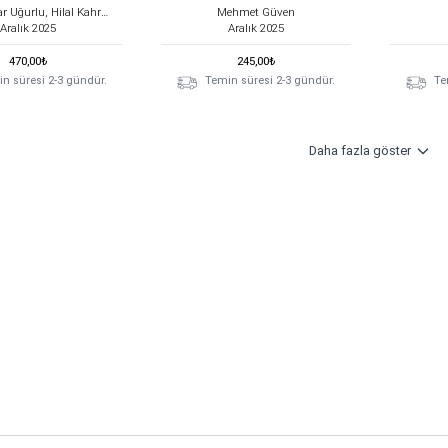
Celal Teyyar Uğurlu, Hilal Kahraman
Mehmet Güven
Aralık
2025
Aralık
2025
470,00
₺
245,00
₺
n süresi 2-3 gündür.
Temin süresi 2-3 gündür.
Te
Daha fazla göster