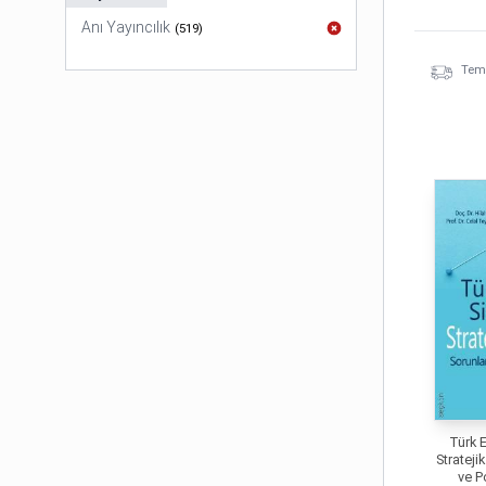
Anı Yayıncılık
(
519
)
Temi
Türk 
Strateji
ve Po