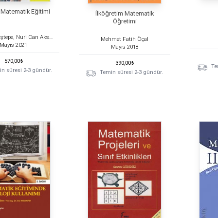
 Matematik Eğitimi
İlköğretim Matematik
Öğretimi
Mehtap Taştepe, Nuri Can Aksoy
Mehmet Fatih Öçal
Mayıs
2021
Mayıs
2018
570,00
₺
390,00
₺
Te
n süresi 2-3 gündür.
Temin süresi 2-3 gündür.