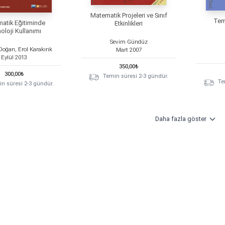
Matematik Projeleri ve Sınıf
Tem
atik Eğitiminde
Etkinlikleri
oloji Kullanımı
Sevim Gündüz
oğan, Erol Karakırık
Mart
2007
Eylül
2013
350,00
₺
300,00
₺
Temin süresi 2-3 gündür.
Te
n süresi 2-3 gündür.
Daha fazla göster