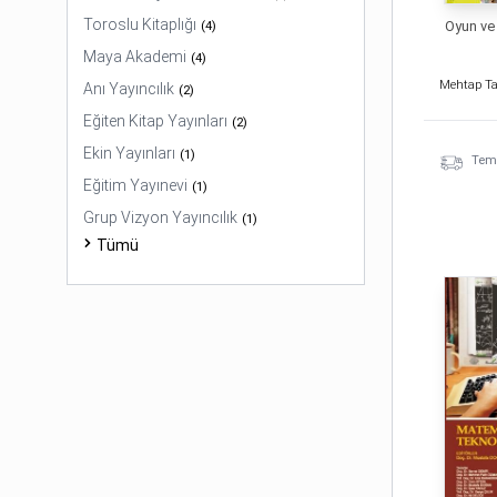
Toroslu Kitaplığı
(
4
)
Oyun ve
Maya Akademi
(
4
)
Anı Yayıncılık
(
2
)
Eğiten Kitap Yayınları
(
2
)
Ekin Yayınları
(
1
)
Temi
Eğitim Yayınevi
(
1
)
Grup Vizyon Yayıncılık
(
1
)
Tümü