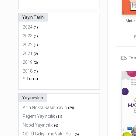
Yayın Tarihi
Matem
2024
(
1
)
2023
(
1
)
P
2022
(
1
)
2021
(
2
)
Temi
2019
(
2
)
2018
(
1
)
Tümü
Yayınevleri
Altın Nokta Basın Yayın
(
29
)
Pegem Yayıncılık
(
11
)
Nobel Yayıncılık
(
6
)
ODTÜ Geliştirme Vakfı Ya...
(
5
)