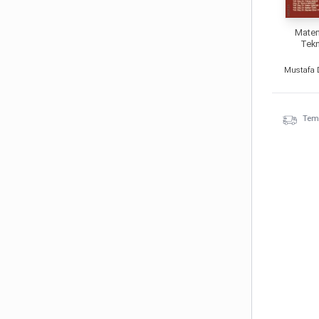
Matem
Tekn
Mustafa D
Temi