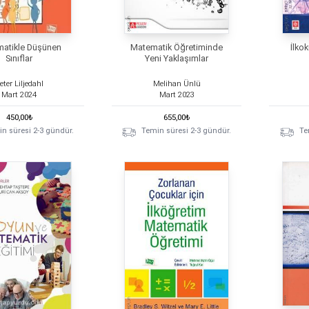
atikle Düşünen
Matematik Öğretiminde
İlko
Sınıflar
Yeni Yaklaşımlar
eter Liljedahl
Melihan Ünlü
Mart
2024
Mart
2023
450,00
₺
655,00
₺
n süresi 2-3 gündür.
Temin süresi 2-3 gündür.
Te