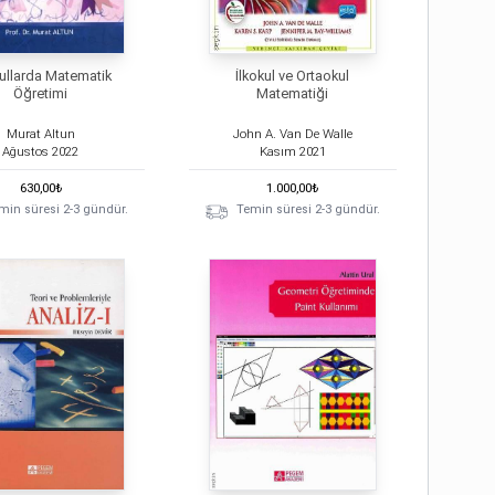
kullarda Matematik
İlkokul ve Ortaokul
Öğretimi
Matematiği
Murat Altun
John A. Van De Walle
Ağustos
2022
Kasım
2021
630,00
₺
1.000,00
₺
min süresi 2-3 gündür.
Temin süresi 2-3 gündür.