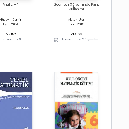
Analiz – 1
Geometri Öğretiminde Paint
Kullanımı
Hüseyin Demir
Alattin Ural
Eylül
2014
Ekim
2013
770,00
₺
215,00
₺
min süresi 2-3 gündür.
Temin süresi 2-3 gündür.