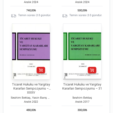
Aralık
2024
Aralık
2024
740,00
₺
500,00
₺
Temin süresi 2-3 gündür.
Temin süresi 2-3 gündür.
Ticaret Hukuku ve Yargıtay
Ticaret Hukuku ve Yargıtay
Kararları Sempozyumu –
Kararları Sempozyumu – 31
XXXV
İbrahim Bektaş, Yasin Barış Özelci
İbrahim Bektaş
Aralık
2022
Aralık
2017
480,00
₺
300,00
₺