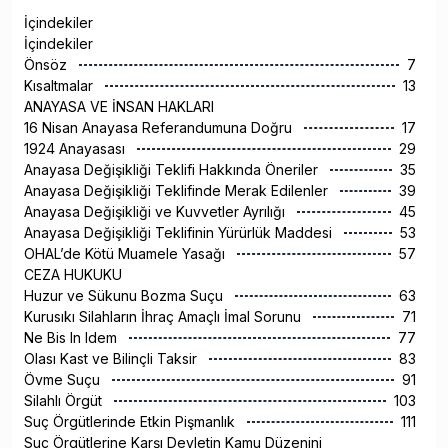
İçindekiler
İçindekiler
Önsöz
7
Kısaltmalar
13
ANAYASA VE İNSAN HAKLARI
16 Nisan Anayasa Referandumuna Doğru
17
1924 Anayasası
29
Anayasa Değişikliği Teklifi Hakkında Öneriler
35
Anayasa Değişikliği Teklifinde Merak Edilenler
39
Anayasa Değişikliği ve Kuvvetler Ayrılığı
45
Anayasa Değişikliği Teklifinin Yürürlük Maddesi
53
OHAL’de Kötü Muamele Yasağı
57
CEZA HUKUKU
Huzur ve Sükunu Bozma Suçu
63
Kurusıkı Silahların İhraç Amaçlı İmal Sorunu
71
Ne Bis In Idem
77
Olası Kast ve Bilinçli Taksir
83
Övme Suçu
91
Silahlı Örgüt
103
Suç Örgütlerinde Etkin Pişmanlık
111
Suç Örgütlerine Karşı Devletin Kamu Düzenini