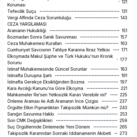
121
Koruması
Tefecilik Suçu
131
Vergi Affında Ceza Sorumluluğu
143
CEZA YARGILAMASI
Aramanın Hukukiliği
151
Bozmadan Sonra Sanık Savunması
157
Ceza Muhakemesi Kuralları
163
Cumhuriyet Savcısının Tahliye Kararına İtiraz Yetkisi
171
Elkoymada Makul Şüphe ve Türk Hukuku'nun Kronik
177
Sorunu
İstinaf Muhakemesinde Güncel Sorunlar
183
İstinafta Duruşma Şartı
191
İstinafta Gerekçe Eksikliğinden Bozma
197
Kara Avcılığı Kanunu’na Göre Elkoyma
221
Mahkemeler Re’sen Yetkisizlik Kararı Verebilir mi?
225
Önleme Araması ile Adli Aramanın İnce Çizgisi
237
Örgütte Etkin Pişmanlıktan Takipsizlik Mümkün mü?
243
Sanığın Savunma Hakkı
253
Son CMK Değişiklikleri
259
Suç Örgütlerinde Dinlemede Yeni Dönem
265
Takipsizlik Kararından Sonraki İddianamenin Akıbeti
273