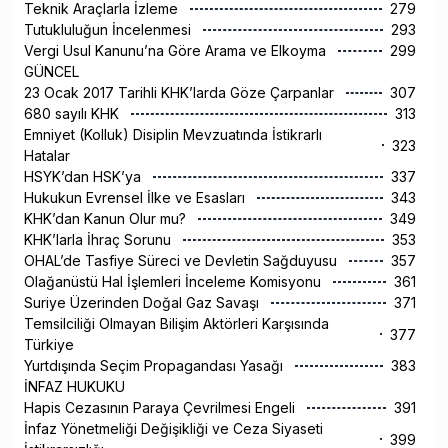
Teknik Araçlarla İzleme
279
Tutukluluğun İncelenmesi
293
Vergi Usul Kanunu’na Göre Arama ve Elkoyma
299
GÜNCEL
23 Ocak 2017 Tarihli KHK’larda Göze Çarpanlar
307
680 sayılı KHK
313
Emniyet (Kolluk) Disiplin Mevzuatında İstikrarlı
323
Hatalar
HSYK’dan HSK’ya
337
Hukukun Evrensel İlke ve Esasları
343
KHK’dan Kanun Olur mu?
349
KHK’larla İhraç Sorunu
353
OHAL’de Tasfiye Süreci ve Devletin Sağduyusu
357
Olağanüstü Hal İşlemleri İnceleme Komisyonu
361
Suriye Üzerinden Doğal Gaz Savaşı
371
Temsilciliği Olmayan Bilişim Aktörleri Karşısında
377
Türkiye
Yurtdışında Seçim Propagandası Yasağı
383
İNFAZ HUKUKU
Hapis Cezasının Paraya Çevrilmesi Engeli
391
İnfaz Yönetmeliği Değişikliği ve Ceza Siyaseti
399