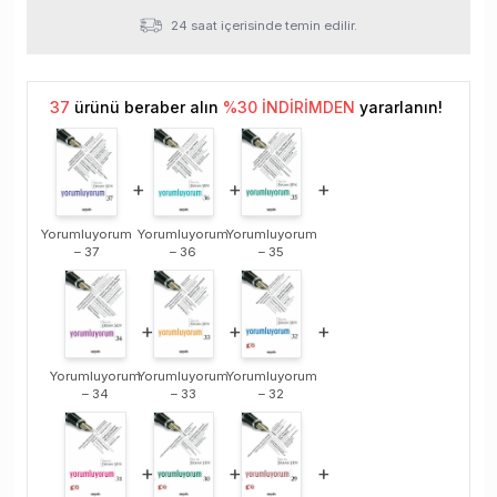
24 saat içerisinde temin edilir.
37
ürünü beraber alın
%
30
İNDİRİMDEN
yararlanın!
+
+
+
Yorumluyorum
Yorumluyorum
Yorumluyorum
– 37
– 36
– 35
+
+
+
Yorumluyorum
Yorumluyorum
Yorumluyorum
– 34
– 33
– 32
+
+
+