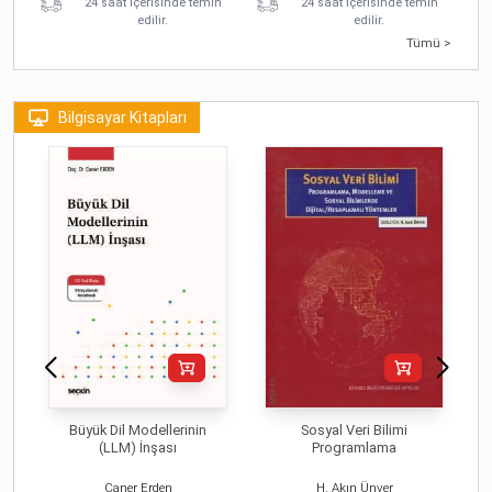
24 saat içerisinde temin
24 saat içerisinde temin
edilir.
edilir.
Tümü >
Bilgisayar Kitapları
Büyük Dil Modellerinin
Sosyal Veri Bilimi
(LLM) İnşası
Programlama
Caner Erden
H. Akın Ünver