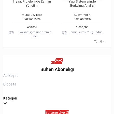
İnşaat Projelerinde Zaman
Yapı Sistemlerinde
Yönetimi
Burkulma Analizi
Murat Çevikbaş
Bülent Yeğin
Haziran
2026
Haziran
2026
600,00
₺
1.000,00
₺
24 saat içerisinde temin
Temin süresi 2-3 gündür.
edilir.
Tümü >
Bülten Aboneliği
Kategori
Bültene Üye Ol