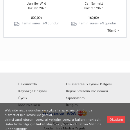
Jennifer Wild
Carl Schmitt
Haziran
2026
Haziran
2026
800,00
₺
160,00
₺
Temin süresi 2-3 gündür.
Temin süresi 2-3 gündür.
Tümü >
Hakkımızda
Uluslararası Yayınevi Belgesi
Kaynakça Dosyası
Kişisel Verilerin Korunması
Üyelik
Siparişlerim
İade Politikası
İletişim
Web sitemizde sunulan ve açıkça talep etmiş olduğunuz
hizmetler için kesinlikle gerekli,
birinci taraf oturum çerezleri ve kalıcı çerezler kullanılmaktadır.
Okudum
Seçkin Yayıncılık
Daha fazla bilgi için
linke
tıklayarak Çerez Aydınlatma Metnine
Akademik ve Mesleki Yayınlar
ulaşabilirsiniz.