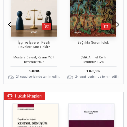
İşçi ve İşveren Fesih
Sağlıkta Sorumluluk
Davaları: Kim Haklı?
Mustafa Baysal, Kazım Yiğit
Çelik Ahmet Çelik
Temmuz
2026
Temmuz
2026
660,00
₺
1.070,00
₺
24 saat içerisinde temin edilir.
24 saat içerisinde temin edilir.
Hukuk Kitapları