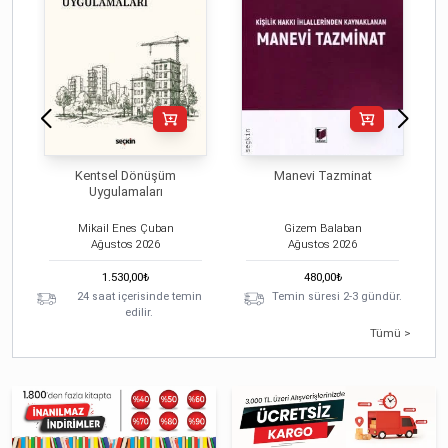
Kentsel Dönüşüm
Manevi Tazminat
Uygulamaları
Mikail Enes Çuban
Gizem Balaban
Ağustos
2026
Ağustos
2026
1.530,00
₺
480,00
₺
24 saat içerisinde temin
Temin süresi 2-3 gündür.
edilir.
Tümü >