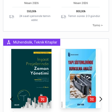
Nisan
2026
Nisan
2026
550,00
₺
800,00
₺
24 saat içerisinde temin
Temin süresi 2-3 gündür.
edilir.
Tümü >
Mühendislik, Teknik Kitaplar